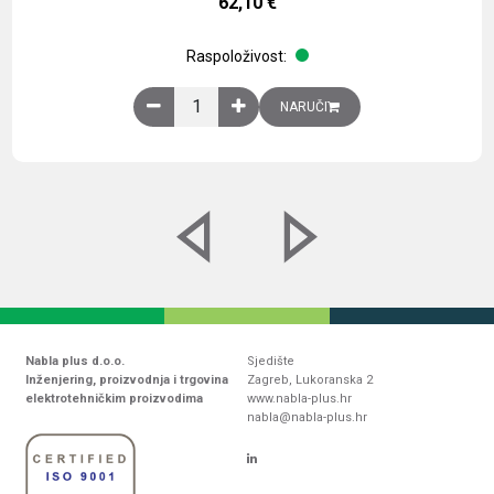
62,10
€
Raspoloživost:
Obična montažna ploča V1000xŠ800mm, galvaniz
NARUČI
Nabla plus d.o.o.
Sjedište
Inženjering, proizvodnja i trgovina
Zagreb, Lukoranska 2
elektrotehničkim proizvodima
www.nabla-plus.hr
nabla@nabla-plus.hr