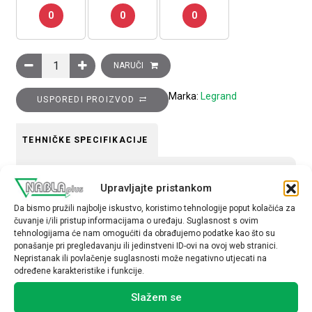
0
0
0
Ukrasni okvir Clasia, 2 modula, krem mat količina
NARUČI
Marka:
Legrand
USPOREDI PROIZVOD
TEHNIČKE SPECIFIKACIJE
Tip uređaja
Upravljajte pristankom
Okvir
Da bismo pružili najbolje iskustvo, koristimo tehnologije poput kolačića za
čuvanje i/ili pristup informacijama o uređaju. Suglasnost s ovim
tehnologijama će nam omogućiti da obrađujemo podatke kao što su
ponašanje pri pregledavanju ili jedinstveni ID-ovi na ovoj web stranici.
Nepristanak ili povlačenje suglasnosti može negativno utjecati na
određene karakteristike i funkcije.
Povezani proizvodi
Slažem se