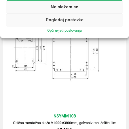
Ne slažem se
Pogledaj postavke
Opći uvjeti poslovanja
NSYMM108
Obična montažna ploča V1000xŠ800mm, galvanizirani čelični lim