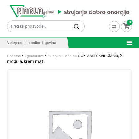
Skip to content
0
Pretraži:
Veleprodajna online trgovina
/
/
/ Ukrasni okvir Clasia, 2
Početna
Zgradarstvo
Sklopke i utičnice
modula, krem mat