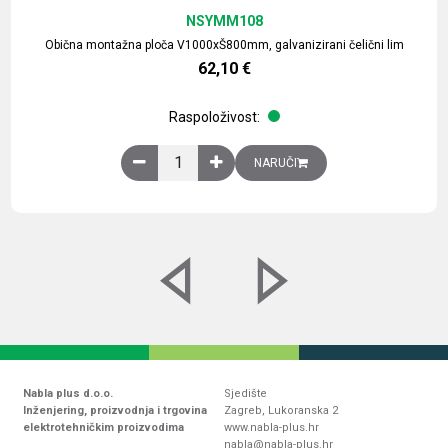
NSYMM108
Obična montažna ploča V1000xŠ800mm, galvanizirani čelični lim
62,10
€
Raspoloživost:
Obična montažna ploča V1000xŠ800mm, galvaniz
NARUČI
Nabla plus d.o.o.
Sjedište
Inženjering, proizvodnja i trgovina
Zagreb, Lukoranska 2
elektrotehničkim proizvodima
www.nabla-plus.hr
nabla@nabla-plus.hr