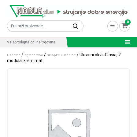
Skip to content
0
Pretraži:
Veleprodajna online trgovina
/
/
/ Ukrasni okvir Clasia, 2
Početna
Zgradarstvo
Sklopke i utičnice
modula, krem mat