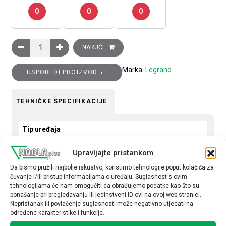
0
0
0
Ukrasni okvir Clasia, 2 modula, krem mat količina
NARUČI
Marka:
Legrand
USPOREDI PROIZVOD
TEHNIČKE SPECIFIKACIJE
Tip uređaja
Okvir
Upravljajte pristankom
Okvir
Da bismo pružili najbolje iskustvo, koristimo tehnologije poput kolačića za
čuvanje i/ili pristup informacijama o uređaju. Suglasnost s ovim
dvostruki
tehnologijama će nam omogućiti da obrađujemo podatke kao što su
ponašanje pri pregledavanju ili jedinstveni ID-ovi na ovoj web stranici.
Nepristanak ili povlačenje suglasnosti može negativno utjecati na
određene karakteristike i funkcije.