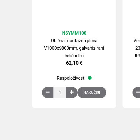
NSYMM108
Obična montažna ploča
Ven
V1000xŠ800mm, galvanizirani
23
čelični lim
IP
62,10
€
Raspoloživost:
Obična montažna ploča V1000xŠ800mm, galvan
NARUČI