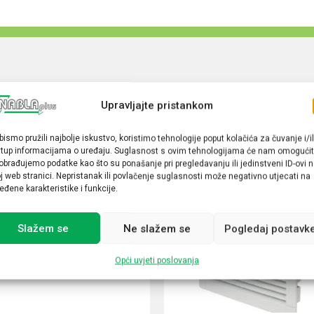
Upravljajte pristankom
bismo pružili najbolje iskustvo, koristimo tehnologije poput kolačića za čuvanje i/il
stup informacijama o uređaju. Suglasnost s ovim tehnologijama će nam omogućit
obrađujemo podatke kao što su ponašanje pri pregledavanju ili jedinstveni ID-ovi 
j web stranici. Nepristanak ili povlačenje suglasnosti može negativno utjecati na
eđene karakteristike i funkcije.
Slažem se
Ne slažem se
Pogledaj postavk
Opći uvjeti poslovanja