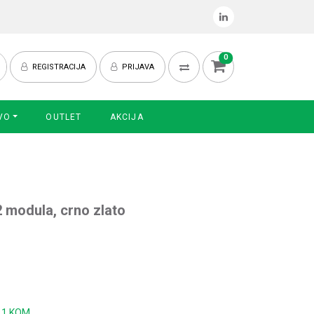
0
REGISTRACIJA
PRIJAVA
VO
OUTLET
AKCIJA
2 modula, crno zlato
:
1 KOM