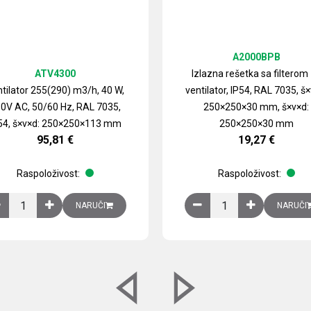
A2000BPB
ATV4300
Izlazna rešetka sa filterom
tilator 255(290) m3/h, 40 W,
ventilator, IP54, RAL 7035, š×
0V AC, 50/60 Hz, RAL 7035,
250×250×30 mm, š×v×d:
54, š×v×d: 250×250×113 mm
250×250×30 mm
95,81
€
19,27
€
Raspoloživost:
Raspoloživost:
izirani čelični lim količina
Ventilator 255(290) m3/h, 40 W, 230V AC, 50/60 Hz, RAL 7035, IP54,
Izlazna rešetka sa fil
NARUČI
NARUČI