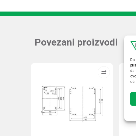
Povezani proizvodi
Da 
pri
da 
ovo
odr