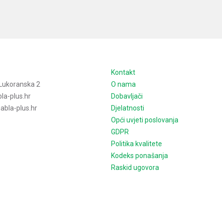
e
Kontakt
Lukoranska 2
O nama
la-plus.hr
Dobavljači
bla-plus.hr
Djelatnosti
Opći uvjeti poslovanja
GDPR
Politika kvalitete
Kodeks ponašanja
Raskid ugovora