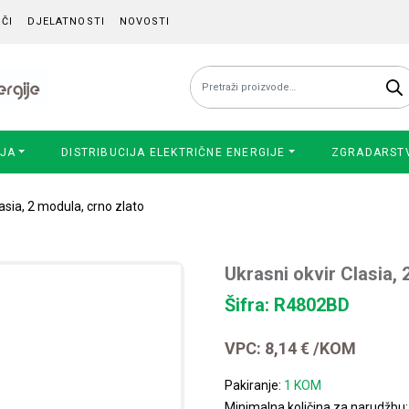
ČI
DJELATNOSTI
NOVOSTI
Pretraži:
IJA
DISTRIBUCIJA ELEKTRIČNE ENERGIJE
ZGRADARST
lasia, 2 modula, crno zlato
Ukrasni okvir Clasia, 
Šifra: R4802BD
VPC:
8,14
€
/KOM
Pakiranje:
1 KOM
Minimalna količina za narudžbu