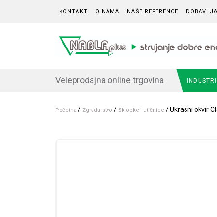
Skip to content
KONTAKT
O NAMA
NAŠE REFERENCE
DOBAVLJA
Veleprodajna online trgovina
INDUSTR
/
/
/ Ukrasni okvir C
Početna
Zgradarstvo
Sklopke i utičnice