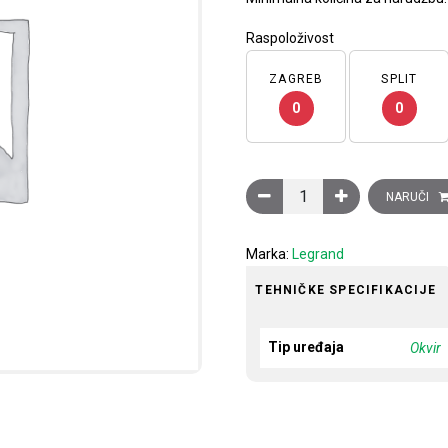
Raspoloživost
ZAGREB
SPLIT
0
0
Ukrasni okvir Clasia, 2 mod
NARUČI
Marka:
Legrand
TEHNIČKE SPECIFIKACIJE
Tip uređaja
Okvir