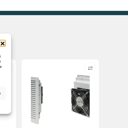
i
i
na
e