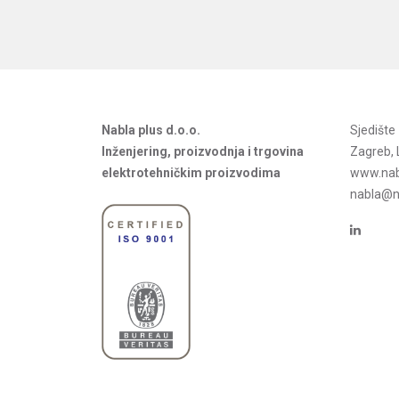
Nabla plus d.o.o.
Sjedišt
Inženjering, proizvodnja i trgovina
Zagreb, 
elektrotehničkim proizvodima
www.nab
nabla@na