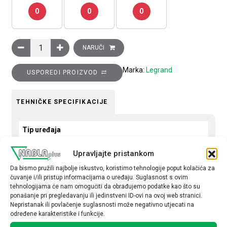
0
0
0
Ukrasni okvir Clasia, 2 modula, crno nikal količina
NARUČI
Marka:
Legrand
USPOREDI PROIZVOD
TEHNIČKE SPECIFIKACIJE
Tip uređaja
Okvir
Upravljajte pristankom
Okvir
Da bismo pružili najbolje iskustvo, koristimo tehnologije poput kolačića za
čuvanje i/ili pristup informacijama o uređaju. Suglasnost s ovim
dvostruki
tehnologijama će nam omogućiti da obrađujemo podatke kao što su
ponašanje pri pregledavanju ili jedinstveni ID-ovi na ovoj web stranici.
Nepristanak ili povlačenje suglasnosti može negativno utjecati na
određene karakteristike i funkcije.