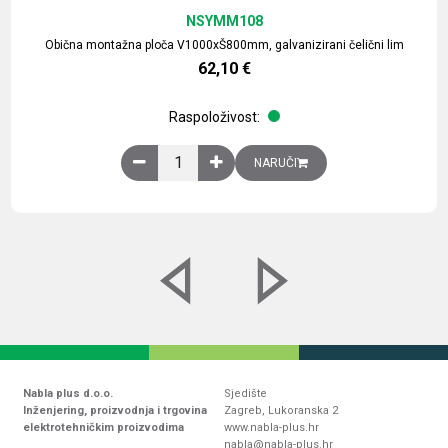
NSYMM108
Obična montažna ploča V1000xŠ800mm, galvanizirani čelični lim
62,10
€
Raspoloživost:
Obična montažna ploča V1000xŠ800mm, galvaniz
NARUČI
Nabla plus d.o.o.
Sjedište
Inženjering, proizvodnja i trgovina
Zagreb, Lukoranska 2
elektrotehničkim proizvodima
www.nabla-plus.hr
nabla@nabla-plus.hr