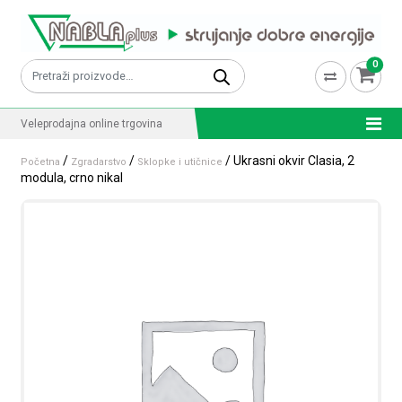
Skip to content
0
Pretraži:
Veleprodajna online trgovina
/
/
/ Ukrasni okvir Clasia, 2
Početna
Zgradarstvo
Sklopke i utičnice
modula, crno nikal