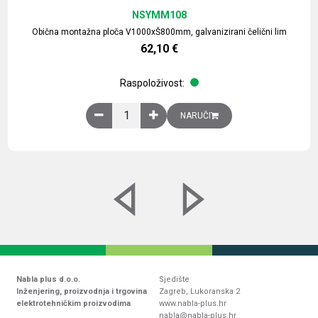
NSYMM108
Obična montažna ploča V1000xŠ800mm, galvanizirani čelični lim
62,10
€
Raspoloživost:
Obična montažna ploča V1000xŠ800mm, galvaniz
NARUČI
Nabla plus d.o.o.
Sjedište
Inženjering, proizvodnja i trgovina
Zagreb, Lukoranska 2
elektrotehničkim proizvodima
www.nabla-plus.hr
nabla@nabla-plus.hr