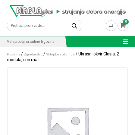
Skip to content
0
Pretraži:
Veleprodajna online trgovina
/
/
/ Ukrasni okvir Clasia, 2
Početna
Zgradarstvo
Sklopke i utičnice
modula, crni mat