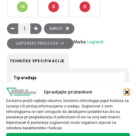
14
0
0
Ukrasni okvir Clasia, 2 modula, crni mat količina
NARUČI
Marka:
Legrand
USPOREDI PROIZVOD
TEHNIČKE SPECIFIKACIJE
Tip uređaja
Okvir
Upravljajte pristankom
Okvir
Da bismo pružili najbolje iskustvo, koristimo tehnologije poput kolačića za
čuvanje i/ili pristup informacijama o uređaju. Suglasnost s ovim
dvostruki
tehnologijama će nam omogućiti da obrađujemo podatke kao što su
ponašanje pri pregledavanju ili jedinstveni ID-ovi na ovoj web stranici.
Nepristanak ili povlačenje suglasnosti može negativno utjecati na
određene karakteristike i funkcije.