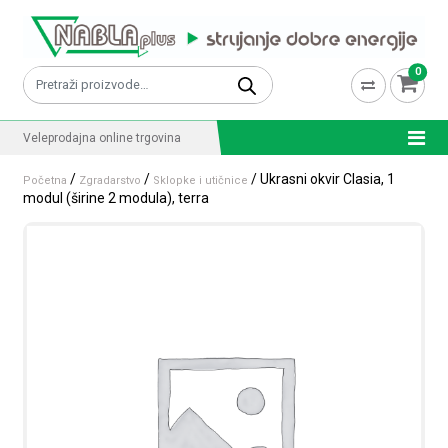
Skip to content
0
Pretraži:
Veleprodajna online trgovina
/
/
/ Ukrasni okvir Clasia, 1
Početna
Zgradarstvo
Sklopke i utičnice
modul (širine 2 modula), terra