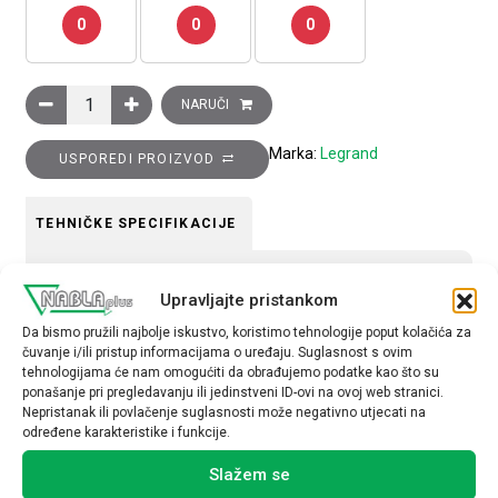
0
0
0
Ukrasni okvir Clasia, 1 modul (širine 2 modula), terra količina
NARUČI
Marka:
Legrand
USPOREDI PROIZVOD
TEHNIČKE SPECIFIKACIJE
Tip uređaja
Upravljajte pristankom
Okvir
Da bismo pružili najbolje iskustvo, koristimo tehnologije poput kolačića za
čuvanje i/ili pristup informacijama o uređaju. Suglasnost s ovim
tehnologijama će nam omogućiti da obrađujemo podatke kao što su
ponašanje pri pregledavanju ili jedinstveni ID-ovi na ovoj web stranici.
Nepristanak ili povlačenje suglasnosti može negativno utjecati na
određene karakteristike i funkcije.
Povezani proizvodi
Slažem se