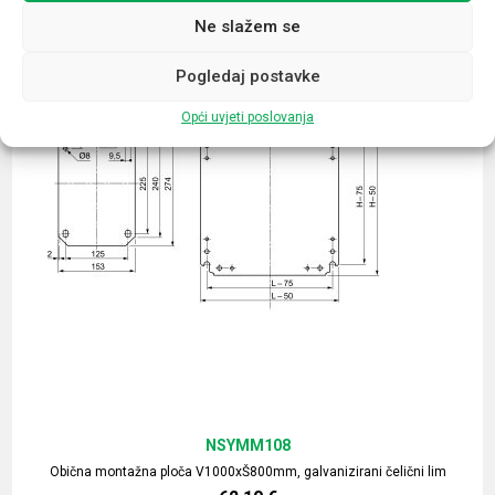
Ne slažem se
Pogledaj postavke
Opći uvjeti poslovanja
NSYMM108
Obična montažna ploča V1000xŠ800mm, galvanizirani čelični lim