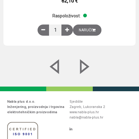
62,10
€
Raspoloživost:
Obična montažna ploča V1000xŠ800mm, galvaniz
NARUČI
Nabla plus d.o.o.
Sjedište
Inženjering, proizvodnja i trgovina
Zagreb, Lukoranska 2
elektrotehničkim proizvodima
www.nabla-plus.hr
nabla@nabla-plus.hr