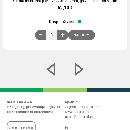
Obična montažna ploča V1000xŠ800mm, galvanizirani čelični lim
62,10
€
Raspoloživost:
Obična montažna ploča V1000xŠ800mm, galvaniz
NARUČI
Nabla plus d.o.o.
Sjedište
Inženjering, proizvodnja i trgovina
Zagreb, Lukoranska 2
elektrotehničkim proizvodima
www.nabla-plus.hr
nabla@nabla-plus.hr