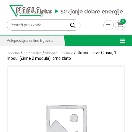
Skip to content
0
Pretraži:
Veleprodajna online trgovina
/
/
/ Ukrasni okvir Clasia, 1
Početna
Zgradarstvo
Sklopke i utičnice
modul (širine 2 modula), crno zlato