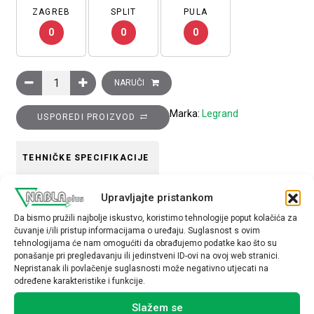
ZAGREB
SPLIT
PULA
0
0
0
Ukrasni okvir Clasia, 1 modul (širine 2 modula), crno zlato količ
NARUČI
Marka:
Legrand
USPOREDI PROIZVOD
TEHNIČKE SPECIFIKACIJE
Tip uređaja
Upravljajte pristankom
Okvir
Da bismo pružili najbolje iskustvo, koristimo tehnologije poput kolačića za
čuvanje i/ili pristup informacijama o uređaju. Suglasnost s ovim
tehnologijama će nam omogućiti da obrađujemo podatke kao što su
ponašanje pri pregledavanju ili jedinstveni ID-ovi na ovoj web stranici.
Nepristanak ili povlačenje suglasnosti može negativno utjecati na
određene karakteristike i funkcije.
Povezani proizvodi
Slažem se