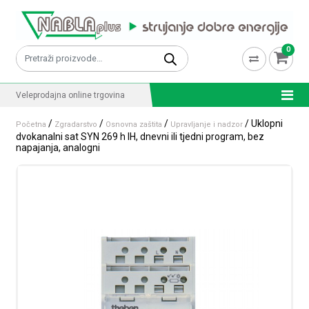
Skip to content
0
Pretraži:
Veleprodajna online trgovina
/
/
/
/ Uklopni
Početna
Zgradarstvo
Osnovna zaštita
Upravljanje i nadzor
dvokanalni sat SYN 269 h IH, dnevni ili tjedni program, bez
napajanja, analogni