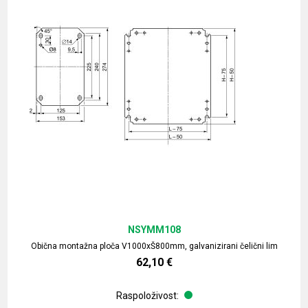
NSYMM108
Obična montažna ploča V1000xŠ800mm, galvanizirani čelični lim
62,10
€
Raspoloživost: