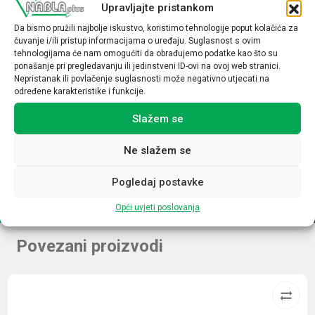
Upravljajte pristankom
Uklopni satovi
Da bismo pružili najbolje iskustvo, koristimo tehnologije poput kolačića za
Način rada
čuvanje i/ili pristup informacijama o uređaju. Suglasnost s ovim
tehnologijama će nam omogućiti da obrađujemo podatke kao što su
Mehanički
ponašanje pri pregledavanju ili jedinstveni ID-ovi na ovoj web stranici.
Nepristanak ili povlačenje suglasnosti može negativno utjecati na
Broj kanala
određene karakteristike i funkcije.
1 C/O
Slažem se
Program
Ne slažem se
Tjedni
Pogledaj postavke
Opći uvjeti poslovanja
Povezani proizvodi