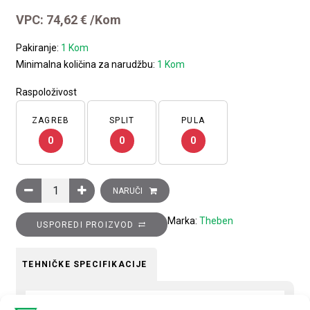
VPC:
74,62
€
/Kom
Pakiranje:
1 Kom
Minimalna količina za narudžbu:
1 Kom
Raspoloživost
ZAGREB
SPLIT
PULA
0
0
0
Uklopni dvokanalni sat SYN 269 h IH, dnevni ili tjedni program,
NARUČI
Marka:
Theben
USPOREDI PROIZVOD
TEHNIČKE SPECIFIKACIJE
Tip uređaja