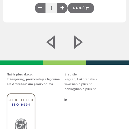
Obična montažna ploča V1000xŠ800mm, galvaniz
NARUČI
Nabla plus d.o.o.
Sjedište
Inženjering, proizvodnja i trgovina
Zagreb, Lukoranska 2
elektrotehničkim proizvodima
www.nabla-plus.hr
nabla@nabla-plus.hr