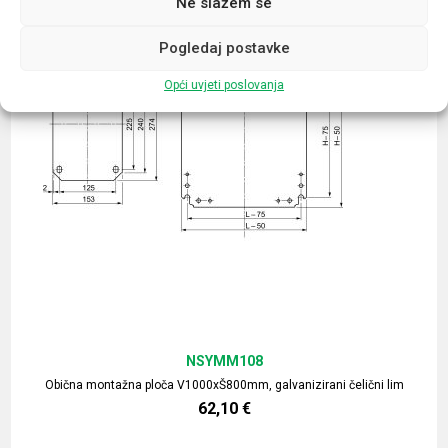
Ne slažem se
Pogledaj postavke
Opći uvjeti poslovanja
NSYMM108
Obična montažna ploča V1000xŠ800mm, galvanizirani čelični lim
62,10
€