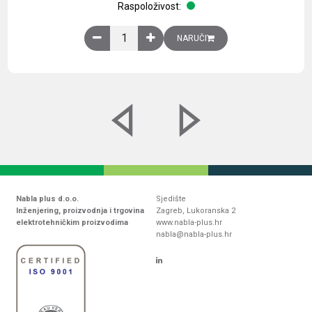
Raspoloživost:
Obična montažna ploča V1000xŠ800mm, galvaniz
NARUČI
Nabla plus d.o.o.
Sjedište
Inženjering, proizvodnja i trgovina
Zagreb, Lukoranska 2
elektrotehničkim proizvodima
www.nabla-plus.hr
nabla@nabla-plus.hr