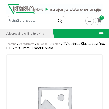
Skip to content
0
Pretraži:
Veleprodajna online trgovina
/
/
/ TV utičnica Clasia, završna,
Početna
Zgradarstvo
Sklopke i utičnice
10DB, fi 9,5 mm, 1 modul, bijela