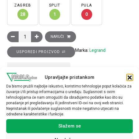
ZAGREB
SPLIT
PULA
28
1
0
TV utičnica Clasia, završna, 10DB, fi 9,5 mm, 1 modul, bijela ko
NARUČI
Marka:
Legrand
USPOREDI PROIZVOD
TEHNIČKE SPECIFIKACIJE
Upravljajte pristankom
Da bismo pružili najbolje iskustvo, koristimo tehnologije poput kolačića za
čuvanje i/ili pristup informacijama o uređaju. Suglasnost s ovim
tehnologijama će nam omogućiti da obrađujemo podatke kao što su
ponašanje pri pregledavanju ili jedinstveni ID-ovi na ovoj web stranici.
Nepristanak ili povlačenje suglasnosti može negativno utjecati na
određene karakteristike i funkcije.
Povezani proizvodi
Slažem se