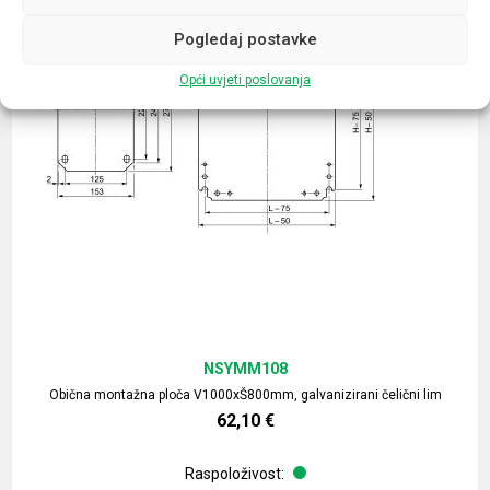
Pogledaj postavke
Opći uvjeti poslovanja
NSYMM108
Obična montažna ploča V1000xŠ800mm, galvanizirani čelični lim
62,10
€
Raspoloživost: