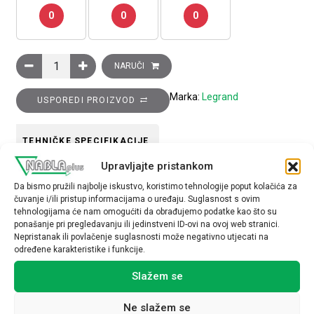
0
0
0
TV utičnica Clasia, tip F, 75?, 1 modul, bijela količina
NARUČI
Marka:
Legrand
USPOREDI PROIZVOD
TEHNIČKE SPECIFIKACIJE
Upravljajte pristankom
Da bismo pružili najbolje iskustvo, koristimo tehnologije poput kolačića za
čuvanje i/ili pristup informacijama o uređaju. Suglasnost s ovim
tehnologijama će nam omogućiti da obrađujemo podatke kao što su
ponašanje pri pregledavanju ili jedinstveni ID-ovi na ovoj web stranici.
Nepristanak ili povlačenje suglasnosti može negativno utjecati na
Povezani proizvodi
određene karakteristike i funkcije.
Slažem se
Ne slažem se