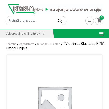
Skip to content
0
Pretraži:
Veleprodajna online trgovina
/
/
/ TV utičnica Clasia, tip F, 75?,
Početna
Zgradarstvo
Sklopke i utičnice
1 modul, bijela