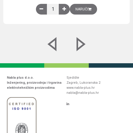
Obična montažna ploča V1000xŠ800mm, galvaniz
NARUČI
Nabla plus d.o.o.
Sjedište
Inženjering, proizvodnja i trgovina
Zagreb, Lukoranska 2
elektrotehničkim proizvodima
www.nabla-plus.hr
nabla@nabla-plus.hr