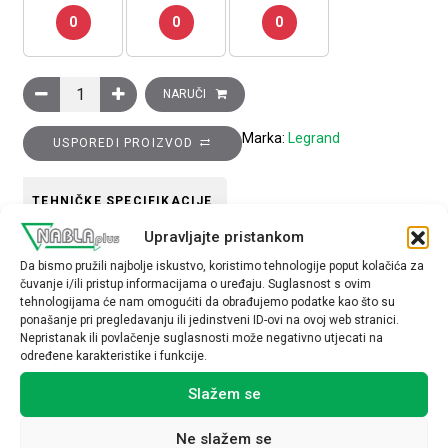
0
0
0
TV-SAT utičnica, prolazna, 14DB, 2 modula, crna količina
NARUČI
Marka:
Legrand
USPOREDI PROIZVOD
TEHNIČKE SPECIFIKACIJE
Upravljajte pristankom
Da bismo pružili najbolje iskustvo, koristimo tehnologije poput kolačića za
čuvanje i/ili pristup informacijama o uređaju. Suglasnost s ovim
tehnologijama će nam omogućiti da obrađujemo podatke kao što su
ponašanje pri pregledavanju ili jedinstveni ID-ovi na ovoj web stranici.
Nepristanak ili povlačenje suglasnosti može negativno utjecati na
Povezani proizvodi
određene karakteristike i funkcije.
Slažem se
Ne slažem se