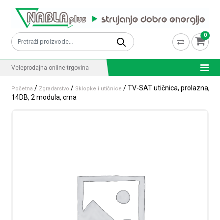
Skip to content
0
Pretraži:
Veleprodajna online trgovina
/
/
/ TV-SAT utičnica, prolazna,
Početna
Zgradarstvo
Sklopke i utičnice
14DB, 2 modula, crna