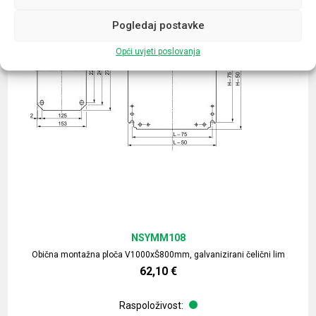
Pogledaj postavke
Opći uvjeti poslovanja
NSYMM108
Obična montažna ploča V1000xŠ800mm, galvanizirani čelični lim
62,10
€
Raspoloživost: