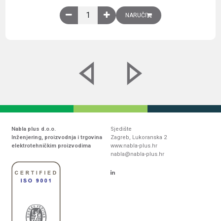
Obična montažna ploča V1000xŠ800mm, galvaniz
NARUČI
Nabla plus d.o.o.
Sjedište
Inženjering, proizvodnja i trgovina
Zagreb, Lukoranska 2
elektrotehničkim proizvodima
www.nabla-plus.hr
nabla@nabla-plus.hr