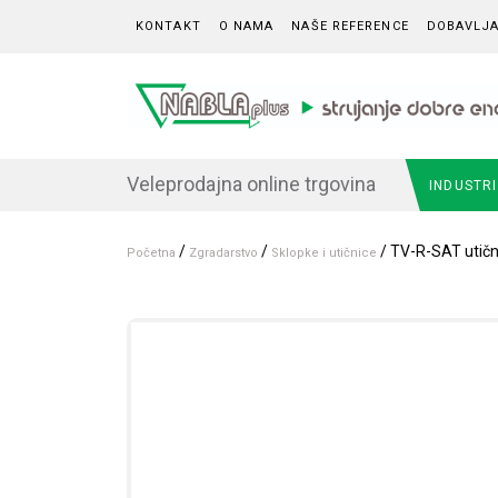
Skip to content
KONTAKT
O NAMA
NAŠE REFERENCE
DOBAVLJA
Veleprodajna online trgovina
INDUSTR
/
/
/ TV-R-SAT utični
Početna
Zgradarstvo
Sklopke i utičnice