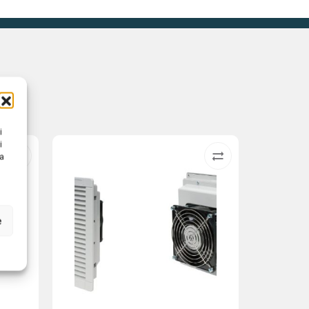
i
i
na
e