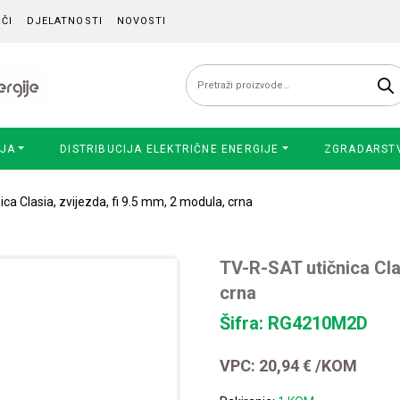
ČI
DJELATNOSTI
NOVOSTI
Pretraži:
IJA
DISTRIBUCIJA ELEKTRIČNE ENERGIJE
ZGRADARST
ca Clasia, zvijezda, fi 9.5 mm, 2 modula, crna
TV-R-SAT utičnica Clas
crna
Šifra: RG4210M2D
VPC:
20,94
€
/KOM