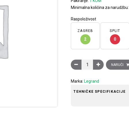
Pakiranje:
1 KOM
Minimalna količina za narudžbu
Raspoloživost
ZAGREB
SPLIT
2
0
TV-R-SAT utičnica Clasia, 
NARUČI
Marka:
Legrand
TEHNIČKE SPECIFIKACIJE