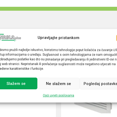
Upravljajte pristankom
bismo pružili najbolje iskustvo, koristimo tehnologije poput kolačića za čuvanje i/il
stup informacijama o uređaju. Suglasnost s ovim tehnologijama će nam omogućit
obrađujemo podatke kao što su ponašanje pri pregledavanju ili jedinstveni ID-ovi 
j web stranici. Nepristanak ili povlačenje suglasnosti može negativno utjecati na
eđene karakteristike i funkcije.
Slažem se
Ne slažem se
Pogledaj postavk
Opći uvjeti poslovanja