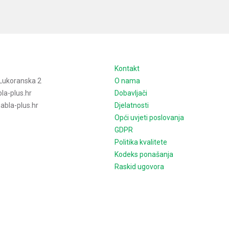
e
Kontakt
Lukoranska 2
O nama
la-plus.hr
Dobavljači
bla-plus.hr
Djelatnosti
Opći uvjeti poslovanja
GDPR
Politika kvalitete
Kodeks ponašanja
Raskid ugovora