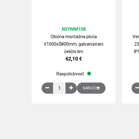
NSYMM108
Obična montažna ploča
Ven
V1000xŠ800mm, galvanizirani
23
čelični lim
IP
62,10
€
Raspoloživost:
Obična montažna ploča V1000xŠ800mm, galvan
NARUČI