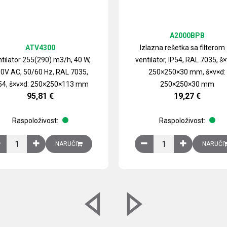
A2000BPB
ATV4300
Izlazna rešetka sa filterom
tilator 255(290) m3/h, 40 W,
ventilator, IP54, RAL 7035, š×
0V AC, 50/60 Hz, RAL 7035,
250×250×30 mm, š×v×d:
54, š×v×d: 250×250×113 mm
250×250×30 mm
95,81
€
19,27
€
Raspoloživost:
Raspoloživost:
izirani čelični lim količina
Ventilator 255(290) m3/h, 40 W, 230V AC, 50/60 Hz, RAL 7035, IP54,
Izlazna rešetka sa fil
NARUČI
NARUČI