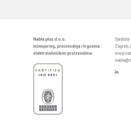
Nabla plus d.o.o.
Sjedišt
Inženjering, proizvodnja i trgovina
Zagreb, 
elektrotehničkim proizvodima
www.nab
nabla@na