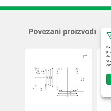
Povezani proizvodi
Da 
pri
da 
ovo
odr