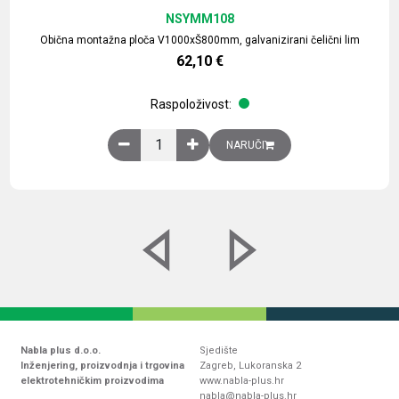
NSYMM108
Obična montažna ploča V1000xŠ800mm, galvanizirani čelični lim
62,10
€
Raspoloživost:
Obična montažna ploča V1000xŠ800mm, galvaniz
NARUČI
Nabla plus d.o.o.
Sjedište
Inženjering, proizvodnja i trgovina
Zagreb, Lukoranska 2
elektrotehničkim proizvodima
www.nabla-plus.hr
nabla@nabla-plus.hr