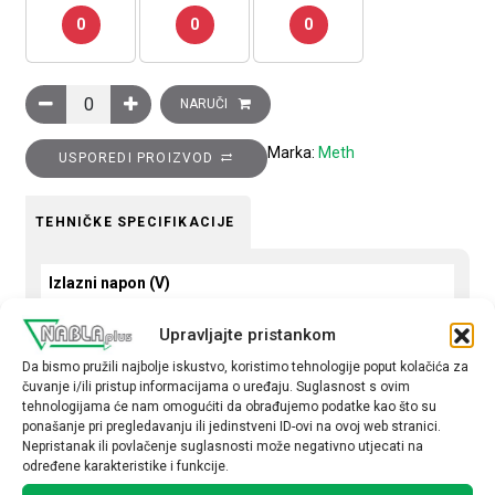
0
0
0
Transformator naponski 230-400/24V, 50VA količina
NARUČI
Marka:
Meth
USPOREDI PROIZVOD
TEHNIČKE SPECIFIKACIJE
Izlazni napon (V)
230-400/24
Upravljajte pristankom
Snaga (VA)
Da bismo pružili najbolje iskustvo, koristimo tehnologije poput kolačića za
čuvanje i/ili pristup informacijama o uređaju. Suglasnost s ovim
50
tehnologijama će nam omogućiti da obrađujemo podatke kao što su
ponašanje pri pregledavanju ili jedinstveni ID-ovi na ovoj web stranici.
Nepristanak ili povlačenje suglasnosti može negativno utjecati na
određene karakteristike i funkcije.