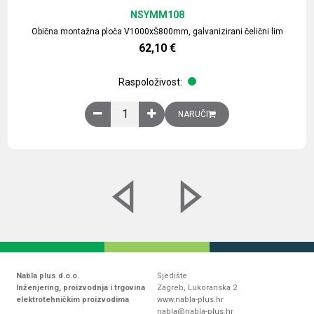
NSYMM108
Obična montažna ploča V1000xŠ800mm, galvanizirani čelični lim
62,10
€
Raspoloživost:
Obična montažna ploča V1000xŠ800mm, galvaniz
NARUČI
Nabla plus d.o.o.
Sjedište
Inženjering, proizvodnja i trgovina
Zagreb, Lukoranska 2
elektrotehničkim proizvodima
www.nabla-plus.hr
nabla@nabla-plus.hr