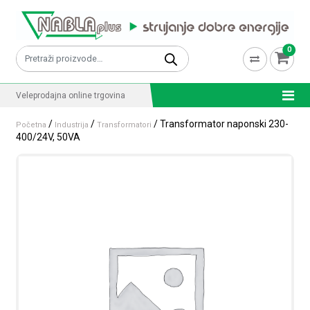
Skip to content
0
Pretraži:
Veleprodajna online trgovina
/
/
/ Transformator naponski 230-
Početna
Industrija
Transformatori
400/24V, 50VA