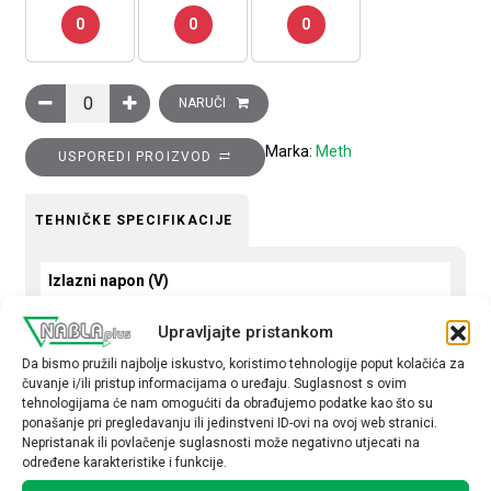
0
0
0
Transformator naponski 230-400/24V, 50VA količina
NARUČI
Marka:
Meth
USPOREDI PROIZVOD
TEHNIČKE SPECIFIKACIJE
Izlazni napon (V)
230-400/24
Upravljajte pristankom
Snaga (VA)
Da bismo pružili najbolje iskustvo, koristimo tehnologije poput kolačića za
čuvanje i/ili pristup informacijama o uređaju. Suglasnost s ovim
50
tehnologijama će nam omogućiti da obrađujemo podatke kao što su
ponašanje pri pregledavanju ili jedinstveni ID-ovi na ovoj web stranici.
Nepristanak ili povlačenje suglasnosti može negativno utjecati na
određene karakteristike i funkcije.