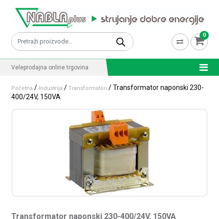
Skip to content
0
Pretraži:
Veleprodajna online trgovina
/
/
/ Transformator naponski 230-
Početna
Industrija
Transformatori
400/24V, 150VA
Transformator naponski 230-400/24V, 150VA