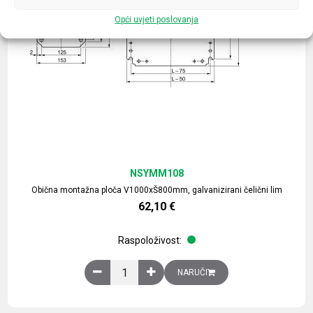
Opći uvjeti poslovanja
NSYMM108
Obična montažna ploča V1000xŠ800mm, galvanizirani čelični lim
62,10
€
Raspoloživost:
Obična montažna ploča V1000xŠ800mm, galvaniz
NARUČI