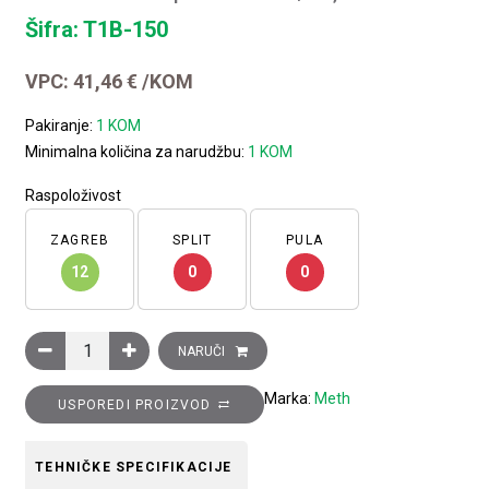
Šifra: T1B-150
VPC:
41,46
€
/KOM
Pakiranje:
1 KOM
Minimalna količina za narudžbu:
1 KOM
Raspoloživost
ZAGREB
SPLIT
PULA
12
0
0
Transformator naponski 230-400/24V, 150VA količina
NARUČI
Marka:
Meth
USPOREDI PROIZVOD
TEHNIČKE SPECIFIKACIJE