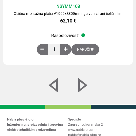
NSYMM108
Obična montažna ploča V1000xŠ800mm, galvanizirani čelični lim
62,10
€
Raspoloživost:
Obična montažna ploča V1000xŠ800mm, galvaniz
NARUČI
Nabla plus d.o.o.
Sjedište
Inženjering, proizvodnja i trgovina
Zagreb, Lukoranska 2
elektrotehničkim proizvodima
www.nabla-plus.hr
nabla@nabla-plus.hr