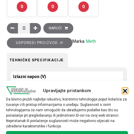
0
0
0
Transformator naponski 230-400/230V, 1000VA količina
NARUČI
Marka:
Meth
USPOREDI PROIZVOD
TEHNIČKE SPECIFIKACIJE
Izlazni napon (V)
230-400/230
Upravljajte pristankom
Snaga (VA)
Da bismo pružili najbolje iskustvo, koristimo tehnologije poput kolačića za
čuvanje i/ili pristup informacijama o uređaju. Suglasnost s ovim
1000
tehnologijama će nam omogućiti da obrađujemo podatke kao što su
ponašanje pri pregledavanju ili jedinstveni ID-ovi na ovoj web stranici.
Nepristanak ili povlačenje suglasnosti može negativno utjecati na
određene karakteristike i funkcije.