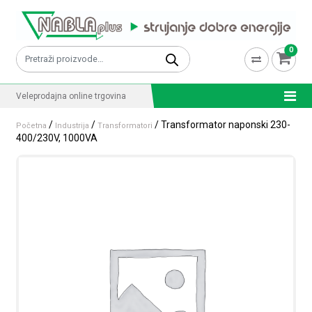
Skip to content
0
Pretraži:
Veleprodajna online trgovina
/
/
/ Transformator naponski 230-
Početna
Industrija
Transformatori
400/230V, 1000VA