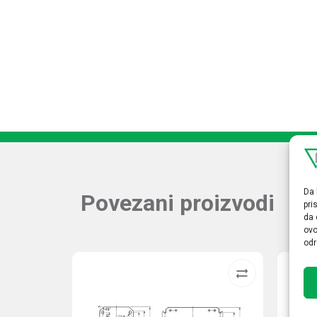
Da 
Povezani proizvodi
pri
da 
ovo
odr