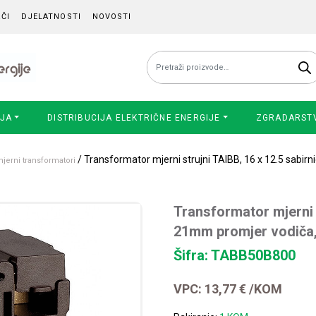
ČI
DJELATNOSTI
NOVOSTI
Pretraži:
IJA
DISTRIBUCIJA ELEKTRIČNE ENERGIJE
ZGRADARST
/ Transformator mjerni strujni TAIBB, 16 x 12.5 sabirn
mjerni transformatori
Transformator mjerni s
21mm promjer vodiča, 
Šifra: TABB50B800
VPC:
13,77
€
/KOM