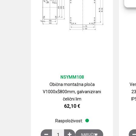
NSYMM108
Obična montažna ploča
Ven
V1000xŠ800mm, galvanizirani
23
čelični lim
IP
62,10
€
Raspoloživost:
Obična montažna ploča V1000xŠ800mm, galvan
NARUČI