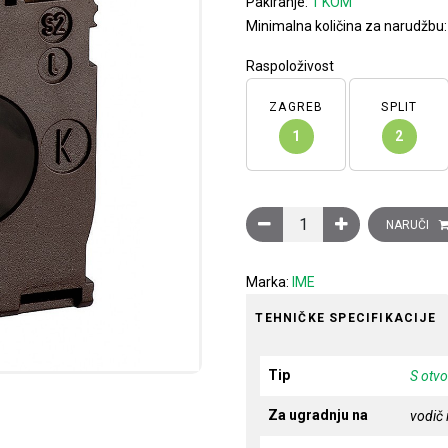
Pakiranje:
1 KOM
Minimalna količina za narudžbu
Raspoloživost
ZAGREB
SPLIT
1
2
Transformator mjerni struj
NARUČI
Marka:
IME
TEHNIČKE SPECIFIKACIJE
Tip
S otv
Za ugradnju na
vodič 