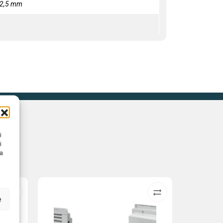
12,5 mm
i
i
na
e