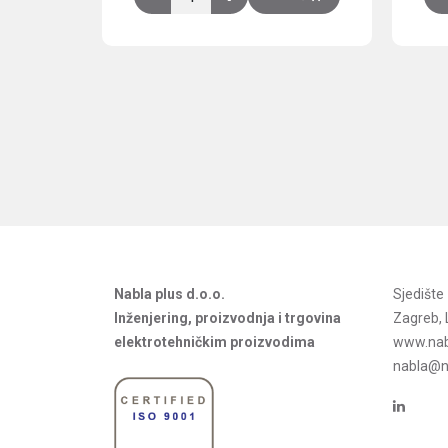
Nabla plus d.o.o.
Sjedišt
Inženjering, proizvodnja i trgovina
Zagreb, 
elektrotehničkim proizvodima
www.nab
nabla@na