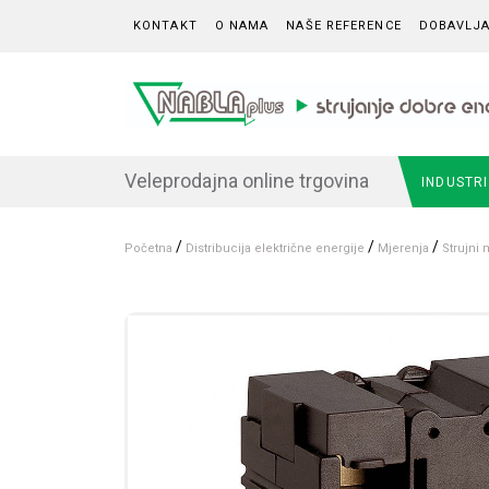
Skip to content
KONTAKT
O NAMA
NAŠE REFERENCE
DOBAVLJA
Veleprodajna online trgovina
INDUSTR
/
/
/
Početna
Distribucija električne energije
Mjerenja
Strujni 