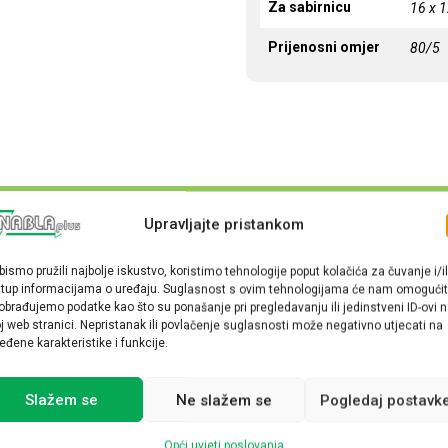
Za sabirnicu
16 x 
Prijenosni omjer
80/5
Upravljajte pristankom
bismo pružili najbolje iskustvo, koristimo tehnologije poput kolačića za čuvanje i/il
stup informacijama o uređaju. Suglasnost s ovim tehnologijama će nam omogućit
obrađujemo podatke kao što su ponašanje pri pregledavanju ili jedinstveni ID-ovi 
j web stranici. Nepristanak ili povlačenje suglasnosti može negativno utjecati na
eđene karakteristike i funkcije.
Slažem se
Ne slažem se
Pogledaj postavk
Opći uvjeti poslovanja