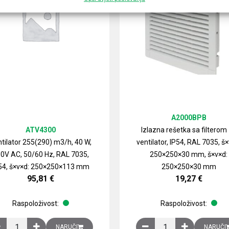
A2000BPB
ATV4300
Izlazna rešetka sa filterom
tilator 255(290) m3/h, 40 W,
ventilator, IP54, RAL 7035, š×
0V AC, 50/60 Hz, RAL 7035,
250×250×30 mm, š×v×d:
54, š×v×d: 250×250×113 mm
250×250×30 mm
95,81
€
19,27
€
Raspoloživost:
Raspoloživost:
izirani čelični lim količina
Ventilator 255(290) m3/h, 40 W, 230V AC, 50/60 Hz, RAL 7035, IP54,
Izlazna rešetka sa fil
NARUČI
NARUČI