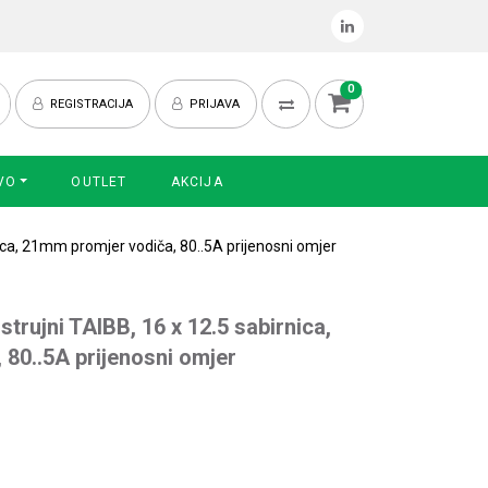
0
REGISTRACIJA
PRIJAVA
VO
OUTLET
AKCIJA
ica, 21mm promjer vodiča, 80..5A prijenosni omjer
trujni TAIBB, 16 x 12.5 sabirnica,
80..5A prijenosni omjer