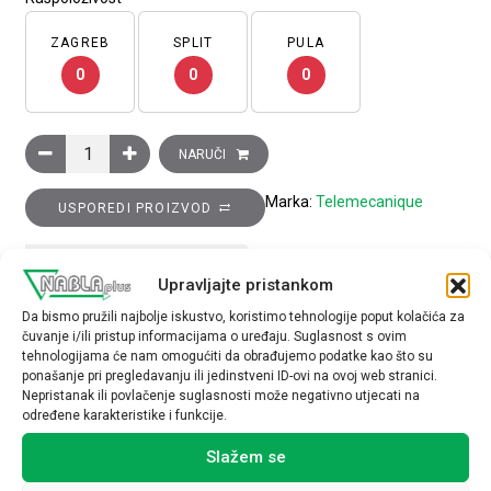
ZAGREB
SPLIT
PULA
0
0
0
Tlačni senzor XMP – 6 bara – G 1/4 ženski – 3M kontakta, bez 
NARUČI
Marka:
Telemecanique
USPOREDI PROIZVOD
TEHNIČKE SPECIFIKACIJE
Upravljajte pristankom
Da bismo pružili najbolje iskustvo, koristimo tehnologije poput kolačića za
čuvanje i/ili pristup informacijama o uređaju. Suglasnost s ovim
tehnologijama će nam omogućiti da obrađujemo podatke kao što su
ponašanje pri pregledavanju ili jedinstveni ID-ovi na ovoj web stranici.
Nepristanak ili povlačenje suglasnosti može negativno utjecati na
određene karakteristike i funkcije.
Povezani proizvodi
Slažem se