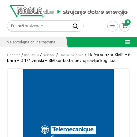
Skip to content
0
Pretraži:
Veleprodajna online trgovina
/
/
/
/ Tlačni senzor XMP – 6
Početna
Industrija
Senzori
Tlačne sklopke
bara – G 1/4 ženski – 3M kontakta, bez upravljačkog tipa