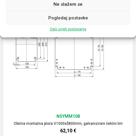
Ne slažem se
Pogledaj postavke
Opći uvjeti poslovanja
NSYMM108
Obična montažna ploča V1000xŠ800mm, galvanizirani čelični lim
62,10
€