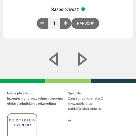
Raspoloživost:
Obična montažna ploča V1000xŠ800mm, galvaniz
NARUČI
Nabla plus d.o.o.
Sjedište
Inženjering, proizvodnja i trgovina
Zagreb, Lukoranska 2
elektrotehničkim proizvodima
www.nabla-plus.hr
nabla@nabla-plus.hr