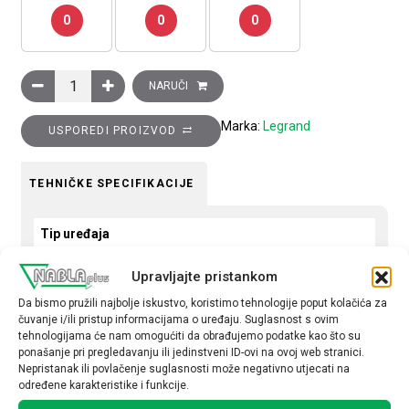
0
0
0
Tipkalo potezno Clasia, NO, 10A, crno količina
NARUČI
Marka:
Legrand
USPOREDI PROIZVOD
TEHNIČKE SPECIFIKACIJE
Tip uređaja
Tipkalo
Upravljajte pristankom
Tip
Da bismo pružili najbolje iskustvo, koristimo tehnologije poput kolačića za
čuvanje i/ili pristup informacijama o uređaju. Suglasnost s ovim
obična
tehnologijama će nam omogućiti da obrađujemo podatke kao što su
ponašanje pri pregledavanju ili jedinstveni ID-ovi na ovoj web stranici.
Nepristanak ili povlačenje suglasnosti može negativno utjecati na
određene karakteristike i funkcije.