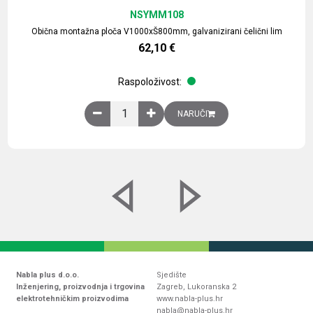
NSYMM108
Obična montažna ploča V1000xŠ800mm, galvanizirani čelični lim
62,10
€
Raspoloživost:
Obična montažna ploča V1000xŠ800mm, galvaniz
NARUČI
Nabla plus d.o.o.
Sjedište
Inženjering, proizvodnja i trgovina
Zagreb, Lukoranska 2
elektrotehničkim proizvodima
www.nabla-plus.hr
nabla@nabla-plus.hr