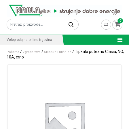
Skip to content
0
Pretraži:
Veleprodajna online trgovina
/
/
/ Tipkalo potezno Clasia, NO,
Početna
Zgradarstvo
Sklopke i utičnice
10A, crno