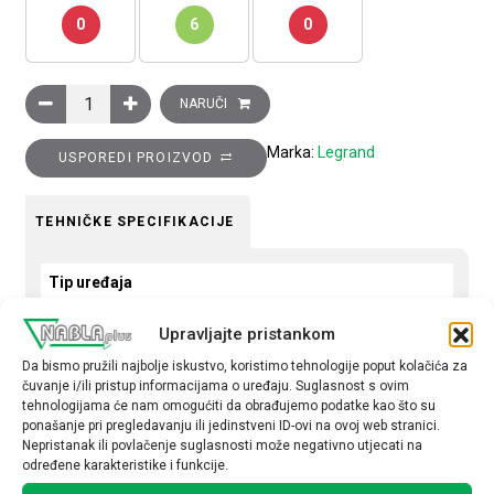
0
6
0
Tipkalo Clasia, NO, 250 V AC, 10A, s nosačem oznaka količina
NARUČI
Marka:
Legrand
USPOREDI PROIZVOD
TEHNIČKE SPECIFIKACIJE
Tip uređaja
Tipkalo
Upravljajte pristankom
Tip
Da bismo pružili najbolje iskustvo, koristimo tehnologije poput kolačića za
čuvanje i/ili pristup informacijama o uređaju. Suglasnost s ovim
obična
tehnologijama će nam omogućiti da obrađujemo podatke kao što su
ponašanje pri pregledavanju ili jedinstveni ID-ovi na ovoj web stranici.
Nepristanak ili povlačenje suglasnosti može negativno utjecati na
određene karakteristike i funkcije.