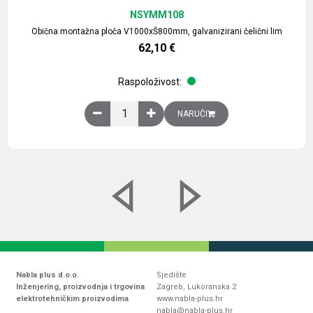
NSYMM108
Obična montažna ploča V1000xŠ800mm, galvanizirani čelični lim
62,10
€
Raspoloživost:
Obična montažna ploča V1000xŠ800mm, galvaniz
NARUČI
Nabla plus d.o.o.
Sjedište
Inženjering, proizvodnja i trgovina
Zagreb, Lukoranska 2
elektrotehničkim proizvodima
www.nabla-plus.hr
nabla@nabla-plus.hr