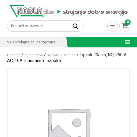
Skip to content
0
Pretraži:
Veleprodajna online trgovina
/
/
/ Tipkalo Clasia, NO, 250 V
Početna
Zgradarstvo
Sklopke i utičnice
AC, 10A, s nosačem oznaka