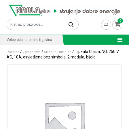
Skip to content
0
Pretraži:
Veleprodajna online trgovina
/
/
/ Tipkalo Clasia, NO, 250 V
Početna
Zgradarstvo
Sklopke i utičnice
AC, 10A, osvjetljena bez simbola, 2 modula, bijelo