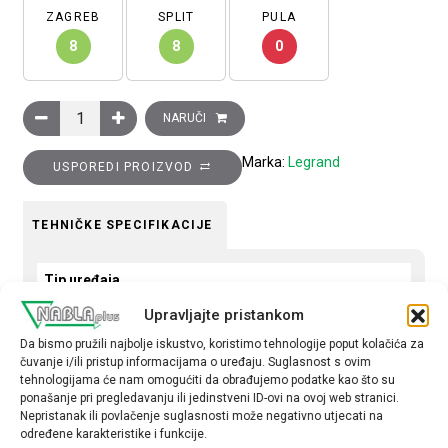
ZAGREB
SPLIT
PULA
8
8
0
Tipkalo Clasia, NO, 250 V AC, 10A, osvjetljena bez simbola, 2 mo
NARUČI
Marka:
Legrand
USPOREDI PROIZVOD
TEHNIČKE SPECIFIKACIJE
Tip uređaja
Tipkalo
Upravljajte pristankom
Da bismo pružili najbolje iskustvo, koristimo tehnologije poput kolačića za
Tip
čuvanje i/ili pristup informacijama o uređaju. Suglasnost s ovim
obična
tehnologijama će nam omogućiti da obrađujemo podatke kao što su
ponašanje pri pregledavanju ili jedinstveni ID-ovi na ovoj web stranici.
Nepristanak ili povlačenje suglasnosti može negativno utjecati na
određene karakteristike i funkcije.