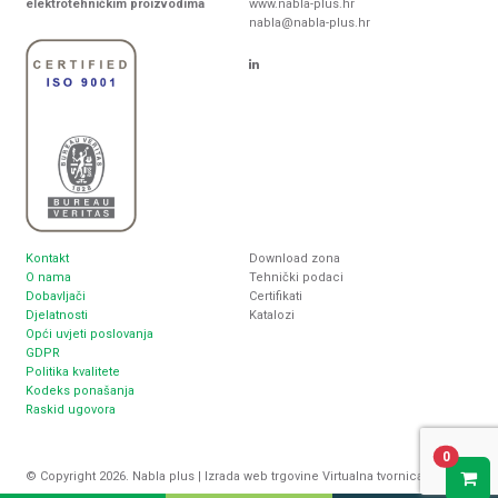
elektrotehničkim proizvodima
www.nabla-plus.hr
nabla@nabla-plus.hr
Kontakt
Download zona
O nama
Tehnički podaci
Dobavljači
Certifikati
Djelatnosti
Katalozi
Opći uvjeti poslovanja
GDPR
Politika kvalitete
Kodeks ponašanja
Raskid ugovora
0
© Copyright 2026. Nabla plus |
Izrada web trgovine
Virtualna tvornica