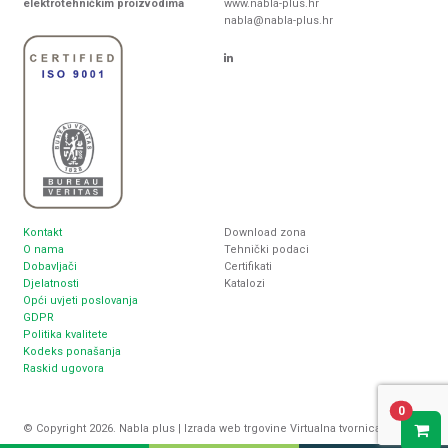
elektrotehničkim proizvodima
www.nabla-plus.hr
nabla@nabla-plus.hr
Kontakt
Download zona
O nama
Tehnički podaci
Dobavljači
Certifikati
Djelatnosti
Katalozi
Opći uvjeti poslovanja
GDPR
Politika kvalitete
Kodeks ponašanja
Raskid ugovora
0
© Copyright 2026. Nabla plus |
Izrada web trgovine
Virtualna tvornica