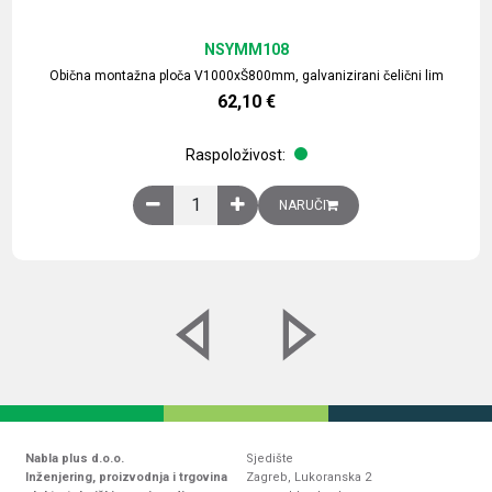
NSYMM108
Obična montažna ploča V1000xŠ800mm, galvanizirani čelični lim
62,10
€
Raspoloživost:
Obična montažna ploča V1000xŠ800mm, galvaniz
NARUČI
Nabla plus d.o.o.
Sjedište
Inženjering, proizvodnja i trgovina
Zagreb, Lukoranska 2