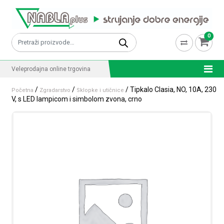
Skip to content
0
Pretraži:
Veleprodajna online trgovina
/
/
/ Tipkalo Clasia, NO, 10A, 230
Početna
Zgradarstvo
Sklopke i utičnice
V, s LED lampicom i simbolom zvona, crno