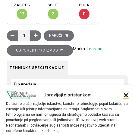
ZAGREB
SPLIT
PULA
12
2
0
Tipkalo Clasia, NO, 10A, 230 V, s LED lampicom i simbolom zvon
NARUČI
Marka:
Legrand
USPOREDI PROIZVOD
TEHNIČKE SPECIFIKACIJE
Tip uređaja
Tipkalo
Upravljajte pristankom
Da bismo pružili najbolje iskustvo, koristimo tehnologije poput kolačića za
Tip
čuvanje i/ili pristup informacijama o uređaju. Suglasnost s ovim
obična
tehnologijama će nam omogućiti da obrađujemo podatke kao što su
ponašanje pri pregledavanju ili jedinstveni ID-ovi na ovoj web stranici.
Nepristanak ili povlačenje suglasnosti može negativno utjecati na
određene karakteristike i funkcije.