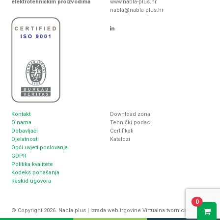
elektrotehničkim proizvodima
www.nabla-plus.hr
nabla@nabla-plus.hr
Kontakt
Download zona
O nama
Tehnički podaci
Dobavljači
Certifikati
Djelatnosti
Katalozi
Opći uvjeti poslovanja
GDPR
Politika kvalitete
Kodeks ponašanja
Raskid ugovora
0
© Copyright 2026. Nabla plus |
Izrada web trgovine
Virtualna tvornica