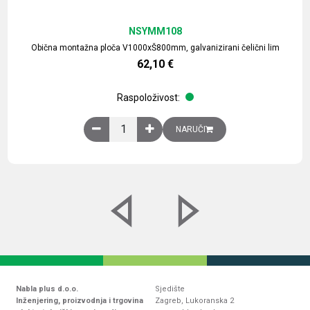
NSYMM108
Obična montažna ploča V1000xŠ800mm, galvanizirani čelični lim
62,10
€
Raspoloživost:
Obična montažna ploča V1000xŠ800mm, galvaniz
NARUČI
Nabla plus d.o.o.
Sjedište
Inženjering, proizvodnja i trgovina
Zagreb, Lukoranska 2