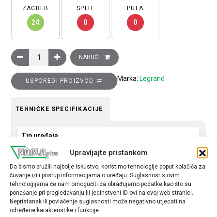
ZAGREB
SPLIT
PULA
24
0
0
Tipkalo Clasia, NO, 10A, 230 V, s LED lampicom i simbolom svjet
NARUČI
Marka:
Legrand
USPOREDI PROIZVOD
TEHNIČKE SPECIFIKACIJE
Tip uređaja
Tipkalo
Upravljajte pristankom
Da bismo pružili najbolje iskustvo, koristimo tehnologije poput kolačića za
Tip
čuvanje i/ili pristup informacijama o uređaju. Suglasnost s ovim
obična
tehnologijama će nam omogućiti da obrađujemo podatke kao što su
ponašanje pri pregledavanju ili jedinstveni ID-ovi na ovoj web stranici.
Nepristanak ili povlačenje suglasnosti može negativno utjecati na
određene karakteristike i funkcije.