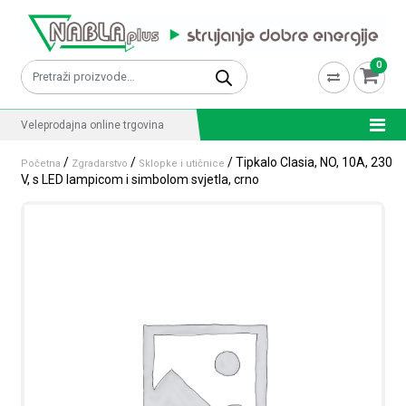
Skip to content
0
Pretraži:
Veleprodajna online trgovina
/
/
/ Tipkalo Clasia, NO, 10A, 230
Početna
Zgradarstvo
Sklopke i utičnice
V, s LED lampicom i simbolom svjetla, crno