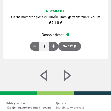
NSYMM108
Obična montažna ploča V1000xŠ800mm, galvanizirani čelični lim
62,10
€
Raspoloživost:
Obična montažna ploča V1000xŠ800mm, galvaniz
NARUČI
Nabla plus d.o.o.
Sjedište
Inženjering, proizvodnja i trgovina
Zagreb, Lukoranska 2