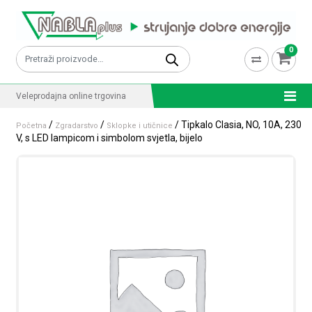
Skip to content
0
Pretraži:
Veleprodajna online trgovina
/
/
/ Tipkalo Clasia, NO, 10A, 230
Početna
Zgradarstvo
Sklopke i utičnice
V, s LED lampicom i simbolom svjetla, bijelo