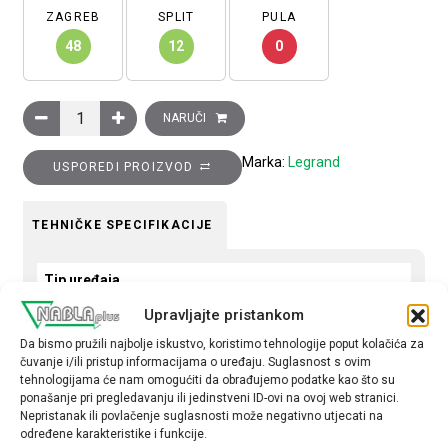
ZAGREB
SPLIT
PULA
48
12
0
Tipkalo Clasia, NO, 10A, 230 V, s LED lampicom i simbolom svjetl
NARUČI
Marka:
Legrand
USPOREDI PROIZVOD
TEHNIČKE SPECIFIKACIJE
Tip uređaja
Tipkalo
Upravljajte pristankom
Da bismo pružili najbolje iskustvo, koristimo tehnologije poput kolačića za
Tip
čuvanje i/ili pristup informacijama o uređaju. Suglasnost s ovim
obična
tehnologijama će nam omogućiti da obrađujemo podatke kao što su
ponašanje pri pregledavanju ili jedinstveni ID-ovi na ovoj web stranici.
Nepristanak ili povlačenje suglasnosti može negativno utjecati na
određene karakteristike i funkcije.