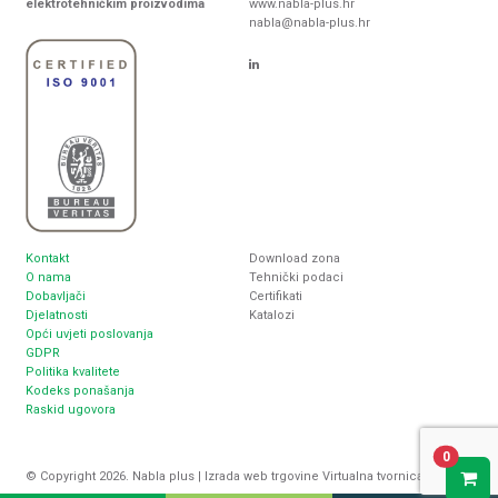
elektrotehničkim proizvodima
www.nabla-plus.hr
nabla@nabla-plus.hr
Kontakt
Download zona
O nama
Tehnički podaci
Dobavljači
Certifikati
Djelatnosti
Katalozi
Opći uvjeti poslovanja
GDPR
Politika kvalitete
Kodeks ponašanja
Raskid ugovora
0
© Copyright 2026. Nabla plus |
Izrada web trgovine
Virtualna tvornica