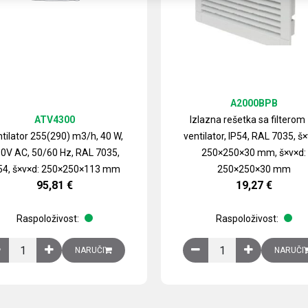
A2000BPB
ATV4300
Izlazna rešetka sa filterom
tilator 255(290) m3/h, 40 W,
ventilator, IP54, RAL 7035, š×
0V AC, 50/60 Hz, RAL 7035,
250×250×30 mm, š×v×d:
54, š×v×d: 250×250×113 mm
250×250×30 mm
95,81
€
19,27
€
Raspoloživost:
Raspoloživost:
izirani čelični lim količina
Ventilator 255(290) m3/h, 40 W, 230V AC, 50/60 Hz, RAL 7035, IP54,
Izlazna rešetka sa fil
NARUČI
NARUČI