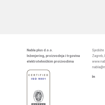
Nabla plus d.o.o.
Sjedišt
Inženjering, proizvodnja i trgovina
Zagreb, 
elektrotehničkim proizvodima
www.nab
nabla@na