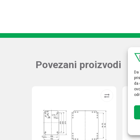
Povezani proizvodi
Da 
pri
da 
ovo
odr