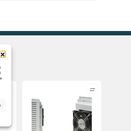
i
i
na
e