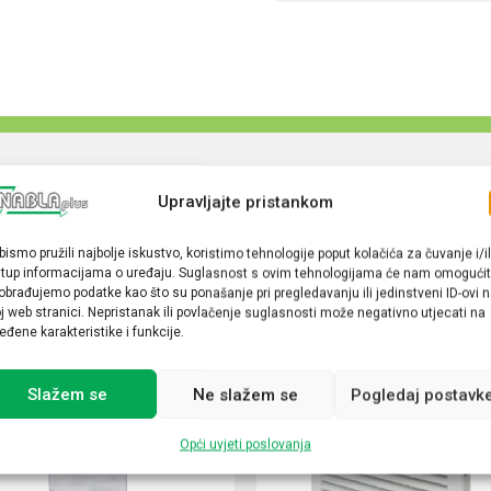
Upravljajte pristankom
bismo pružili najbolje iskustvo, koristimo tehnologije poput kolačića za čuvanje i/il
stup informacijama o uređaju. Suglasnost s ovim tehnologijama će nam omogućit
obrađujemo podatke kao što su ponašanje pri pregledavanju ili jedinstveni ID-ovi 
j web stranici. Nepristanak ili povlačenje suglasnosti može negativno utjecati na
eđene karakteristike i funkcije.
Slažem se
Ne slažem se
Pogledaj postavk
Opći uvjeti poslovanja