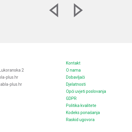
e
Kontakt
Lukoranska 2
O nama
la-plus.hr
Dobavljači
bla-plus.hr
Djelatnosti
Opći uvjeti poslovanja
GDPR
Politika kvalitete
Kodeks ponašanja
Raskid ugovora