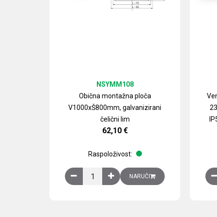
NSYMM108
Obična montažna ploča
Ven
V1000xŠ800mm, galvanizirani
23
čelični lim
IP
62,10
€
Raspoloživost:
Obična montažna ploča V1000xŠ800mm, galvan
NARUČI