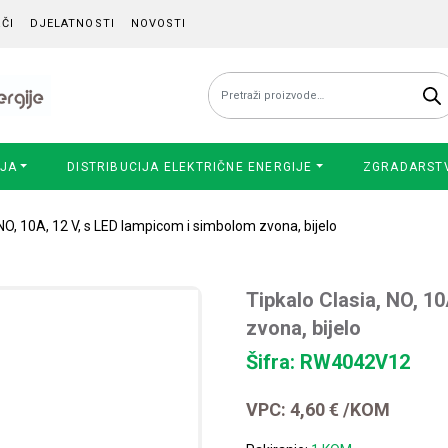
ČI
DJELATNOSTI
NOVOSTI
Pretraži:
IJA
DISTRIBUCIJA ELEKTRIČNE ENERGIJE
ZGRADARST
 NO, 10A, 12 V, s LED lampicom i simbolom zvona, bijelo
Tipkalo Clasia, NO, 1
zvona, bijelo
Šifra: RW4042V12
VPC:
4,60
€
/KOM