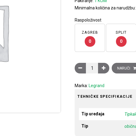
Pakiranje:
1 KOM
Minimalna količina za narudžbu
Raspoloživost
ZAGREB
SPLIT
0
0
Tipkalo Clasia, NO, 10A, 12
NARUČI
Marka:
Legrand
TEHNIČKE SPECIFIKACIJE
Tip uređaja
Tipka
Tip
običn