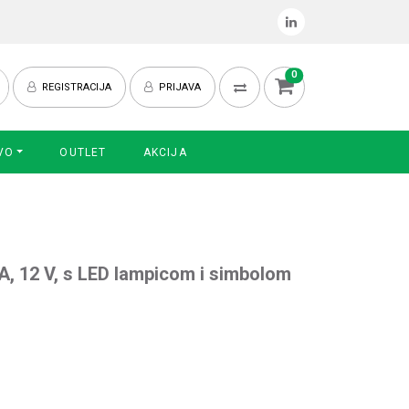
0
REGISTRACIJA
PRIJAVA
VO
OUTLET
AKCIJA
0A, 12 V, s LED lampicom i simbolom