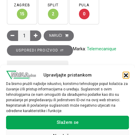
ZAGREB
SPLIT
PULA
15
2
0
Tijelo krajnjeg prekidača plastično, kontakti 1R+1M, snap action
NARUČI
Marka:
Telemecanique
USPOREDI PROIZVOD
TEHNIČKE SPECIFIKACIJE
Upravljajte pristankom
Da bismo pružili najbolje iskustvo, koristimo tehnologije poput kolačića za
čuvanje i/ili pristup informacijama o uređaju. Suglasnost s ovim
tehnologijama će nam omogućiti da obrađujemo podatke kao što su
ponašanje pri pregledavanju ili jedinstveni ID-ovi na ovoj web stranici.
Nepristanak ili povlačenje suglasnosti može negativno utjecati na
određene karakteristike i funkcije.
Povezani proizvodi
Slažem se