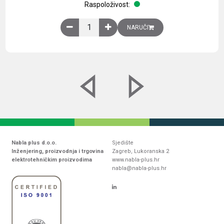
Raspoloživost:
Obična montažna ploča V1000xŠ800mm, galvaniz
NARUČI
Nabla plus d.o.o.
Sjedište
Inženjering, proizvodnja i trgovina
Zagreb, Lukoranska 2
elektrotehničkim proizvodima
www.nabla-plus.hr
nabla@nabla-plus.hr