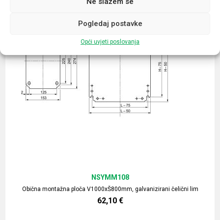
Ne slažem se
Pogledaj postavke
Opći uvjeti poslovanja
NSYMM108
Obična montažna ploča V1000xŠ800mm, galvanizirani čelični lim
62,10
€