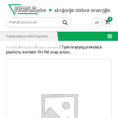
Skip to content
0
Pretraži:
Veleprodajna online trgovina
/
/
/ Tijelo krajnjeg prekidača
Početna
Industrija
Krajnje sklopke
plastično, kontakti 1R+1M, snap action,