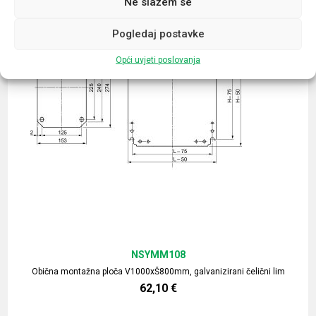
Ne slažem se
Pogledaj postavke
Opći uvjeti poslovanja
NSYMM108
Obična montažna ploča V1000xŠ800mm, galvanizirani čelični lim
62,10
€