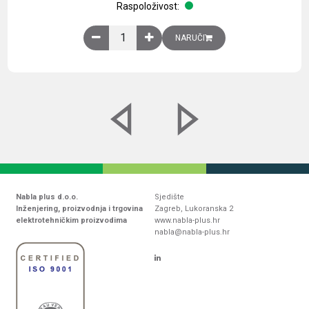
Raspoloživost:
Obična montažna ploča V1000xŠ800mm, galvaniz
NARUČI
Nabla plus d.o.o.
Sjedište
Inženjering, proizvodnja i trgovina
Zagreb, Lukoranska 2
elektrotehničkim proizvodima
www.nabla-plus.hr
nabla@nabla-plus.hr