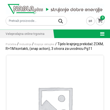
Skip to content
0
Pretraži:
Veleprodajna online trgovina
/
/
/ Tijelo krajnjeg prekidač ZCKM,
Početna
Industrija
Krajnje sklopke
R+1M kontakti, (snap action), 3 otvora za uvodnicu Pg11