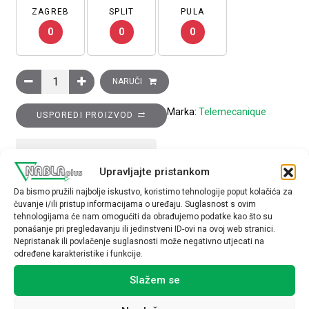
ZAGREB
SPLIT
PULA
0
0
0
Tijelo krajnjeg prekidač ZCKM, R+1M kontakti, (snap action), 3
NARUČI
Marka:
Telemecanique
USPOREDI PROIZVOD
TEHNIČKE SPECIFIKACIJE
Upravljajte pristankom
Da bismo pružili najbolje iskustvo, koristimo tehnologije poput kolačića za
čuvanje i/ili pristup informacijama o uređaju. Suglasnost s ovim
tehnologijama će nam omogućiti da obrađujemo podatke kao što su
ponašanje pri pregledavanju ili jedinstveni ID-ovi na ovoj web stranici.
Nepristanak ili povlačenje suglasnosti može negativno utjecati na
određene karakteristike i funkcije.
Povezani proizvodi
Slažem se