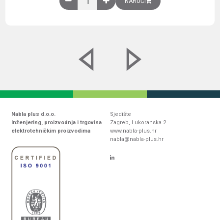
NARUČI
Nabla plus d.o.o.
Sjedište
Inženjering, proizvodnja i trgovina
Zagreb, Lukoranska 2
elektrotehničkim proizvodima
www.nabla-plus.hr
nabla@nabla-plus.hr