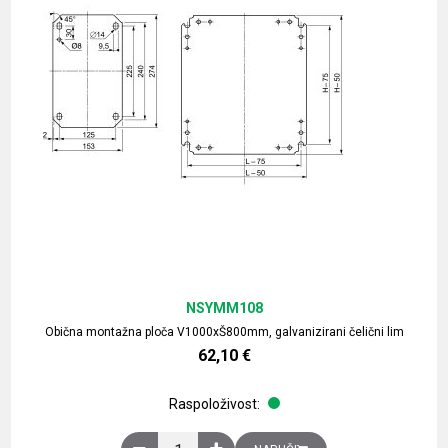
NSYMM108
Obična montažna ploča V1000xŠ800mm, galvanizirani čelični lim
62,10
€
Raspoloživost:
Obična montažna ploča V1000xŠ800mm, galvaniz