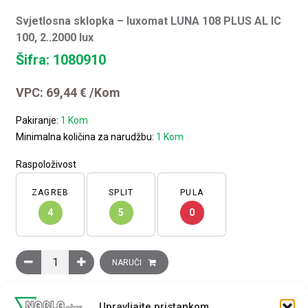
Svjetlosna sklopka – luxomat LUNA 108 PLUS AL IC
100, 2..2000 lux
Šifra: 1080910
VPC:
69,44
€
/Kom
Pakiranje:
1 Kom
Minimalna količina za narudžbu:
1 Kom
Raspoloživost
ZAGREB
SPLIT
PULA
4
5
0
Svjetlosna sklopka - luxomat LUNA 108 PLUS AL IC 100, 2..2000
NARUČI
Marka:
Theben
USPOREDI PROIZVOD
Upravljajte pristankom