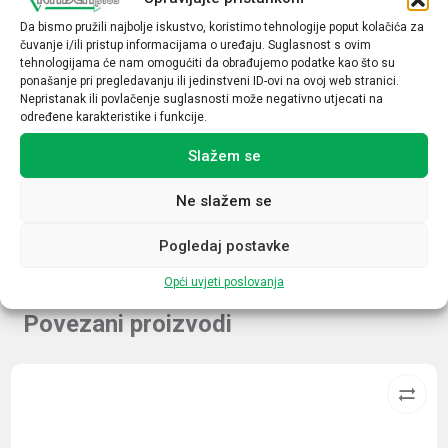
Da bismo pružili najbolje iskustvo, koristimo tehnologije poput kolačića za
TEHNIČKE SPECIFIKACIJE
čuvanje i/ili pristup informacijama o uređaju. Suglasnost s ovim
tehnologijama će nam omogućiti da obrađujemo podatke kao što su
ponašanje pri pregledavanju ili jedinstveni ID-ovi na ovoj web stranici.
Tip uređaja
Nepristanak ili povlačenje suglasnosti može negativno utjecati na
određene karakteristike i funkcije.
Luksomati
Slažem se
Tip sonde
Sonda zidna
Ne slažem se
Pogledaj postavke
Opći uvjeti poslovanja
Povezani proizvodi