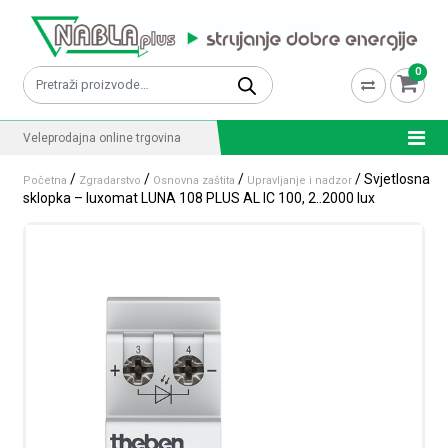
Skip to content
0
Pretraži:
Veleprodajna online trgovina
/
/
/
/ Svjetlosna
Početna
Zgradarstvo
Osnovna zaštita
Upravljanje i nadzor
sklopka – luxomat LUNA 108 PLUS AL IC 100, 2..2000 lux