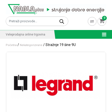
Skip to content
0
Pretraži:
Veleprodajna online trgovina
/
/ Stražnje 19 šine 9U
Početna
Nekategorizirane