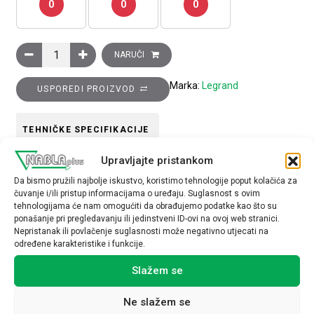
0
0
0
Stražnje 19 šine 9U količina
NARUČI
Marka:
Legrand
USPOREDI PROIZVOD
TEHNIČKE SPECIFIKACIJE
Upravljajte pristankom
Da bismo pružili najbolje iskustvo, koristimo tehnologije poput kolačića za
čuvanje i/ili pristup informacijama o uređaju. Suglasnost s ovim
tehnologijama će nam omogućiti da obrađujemo podatke kao što su
ponašanje pri pregledavanju ili jedinstveni ID-ovi na ovoj web stranici.
Nepristanak ili povlačenje suglasnosti može negativno utjecati na
Povezani proizvodi
određene karakteristike i funkcije.
Slažem se
Ne slažem se