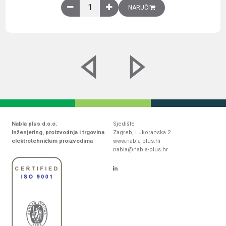
Obična montažna ploča V1000xŠ800mm, galvaniz
NARUČI
Nabla plus d.o.o.
Sjedište
Inženjering, proizvodnja i trgovina
Zagreb, Lukoranska 2
elektrotehničkim proizvodima
www.nabla-plus.hr
nabla@nabla-plus.hr