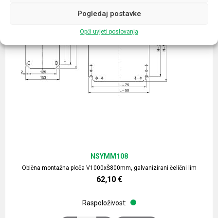
Pogledaj postavke
Opći uvjeti poslovanja
NSYMM108
Obična montažna ploča V1000xŠ800mm, galvanizirani čelični lim
62,10
€
Raspoloživost: