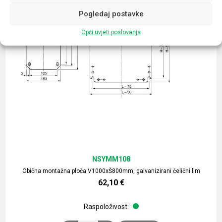
Pogledaj postavke
Opći uvjeti poslovanja
NSYMM108
Obična montažna ploča V1000xŠ800mm, galvanizirani čelični lim
62,10
€
Raspoloživost: