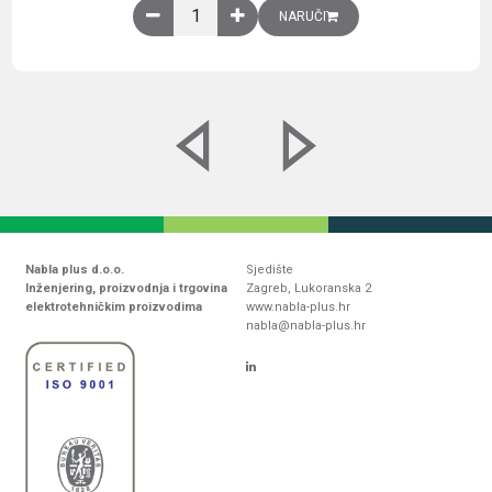
Obična montažna ploča V1000xŠ800mm, galvaniz
NARUČI
Nabla plus d.o.o.
Sjedište
Inženjering, proizvodnja i trgovina
Zagreb, Lukoranska 2
elektrotehničkim proizvodima
www.nabla-plus.hr
nabla@nabla-plus.hr