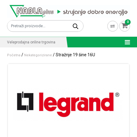
Skip to content
0
Pretraži:
Veleprodajna online trgovina
/
/ Stražnje 19 šine 16U
Početna
Nekategorizirane