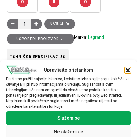
0
0
0
Stražnje 19 šine 16U količina
NARUČI
Marka:
Legrand
USPOREDI PROIZVOD
TEHNIČKE SPECIFIKACIJE
Upravljajte pristankom
Da bismo pružili najbolje iskustvo, koristimo tehnologije poput kolačića za
čuvanje i/ili pristup informacijama o uređaju. Suglasnost s ovim
tehnologijama će nam omogućiti da obrađujemo podatke kao što su
ponašanje pri pregledavanju ili jedinstveni ID-ovi na ovoj web stranici.
Nepristanak ili povlačenje suglasnosti može negativno utjecati na
Povezani proizvodi
određene karakteristike i funkcije.
Slažem se
Ne slažem se