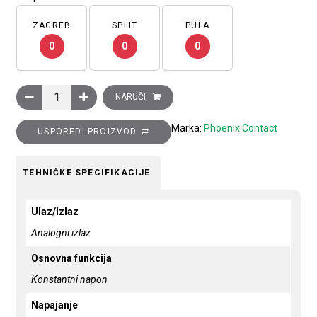
ZAGREB
SPLIT
PULA
0
0
0
Stalni izvor napajanja-struje, 24 V DC, push-in priključak, MI
NARUČI
Marka:
Phoenix Contact
USPOREDI PROIZVOD
TEHNIČKE SPECIFIKACIJE
Ulaz/Izlaz
Analogni izlaz
Osnovna funkcija
Konstantni napon
Napajanje