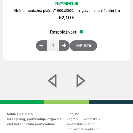
NSYMM108
Obična montažna ploča V1000xŠ800mm, galvanizirani čelični lim
62,10
€
Raspoloživost:
Obična montažna ploča V1000xŠ800mm, galvaniz
NARUČI
Nabla plus d.o.o.
Sjedište
Inženjering, proizvodnja i trgovina
Zagreb, Lukoranska 2
elektrotehničkim proizvodima
www.nabla-plus.hr
nabla@nabla-plus.hr