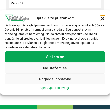
24 V DC
Način kofinguracije
Upravljajte pristankom
DIP switch
Da bismo pružili najbolje iskustvo, koristimo tehnologije poput kolačića za
Način spajanja
čuvanje i/ili pristup informacijama o uređaju. Suglasnost s ovim
tehnologijama će nam omogućiti da obrađujemo podatke kao što su
Push in
ponašanje pri pregledavanju ili jedinstveni ID-ovi na ovoj web stranici.
Nepristanak ili povlačenje suglasnosti može negativno utjecati na
Ulazni napon
određene karakteristike i funkcije.
9,6-30 V
Slažem se
Izlazni napon
Ne slažem se
1,25 V DC
Izlazna struja
Pogledaj postavke
2,5 mA
Opći uvjeti poslovanja