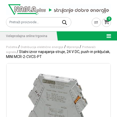
Skip to content
0
Pretraži:
Veleprodajna online trgovina
/
/
/
Početna
Distribucija električne energije
Mjerenja
Pretvarači
/ Stalni izvor napajanja-struje, 24 V DC, push-in priključak,
signala
MINI MCR-2-CVCS-PT