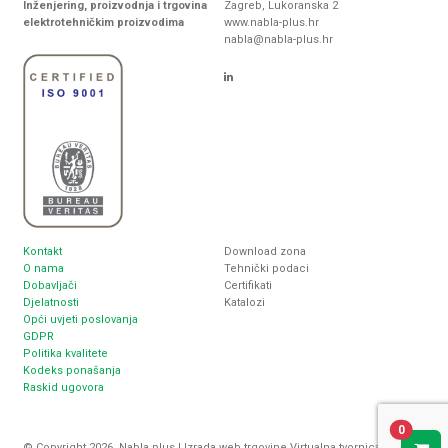
Inženjering, proizvodnja i trgovina
Zagreb, Lukoranska 2
elektrotehničkim proizvodima
www.nabla-plus.hr
nabla@nabla-plus.hr
Kontakt
Download zona
O nama
Tehnički podaci
Dobavljači
Certifikati
Djelatnosti
Katalozi
Opći uvjeti poslovanja
GDPR
Politika kvalitete
Kodeks ponašanja
Raskid ugovora
0
© Copyright 2026. Nabla plus |
Izrada web trgovine
Virtualna tvornica