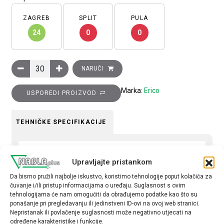
ZAGREB
SPLIT
PULA
24
0
0
Spiralni omotač (unutarnji fi=20mm), crni (pak. 30m), ZIPFLEX
NARUČI
Marka:
Erico
USPOREDI PROIZVOD
TEHNIČKE SPECIFIKACIJE
Tip pribora
Upravljajte pristankom
spiralni omotači
Da bismo pružili najbolje iskustvo, koristimo tehnologije poput kolačića za
Boja
čuvanje i/ili pristup informacijama o uređaju. Suglasnost s ovim
tehnologijama će nam omogućiti da obrađujemo podatke kao što su
crna
ponašanje pri pregledavanju ili jedinstveni ID-ovi na ovoj web stranici.
Nepristanak ili povlačenje suglasnosti može negativno utjecati na
određene karakteristike i funkcije.