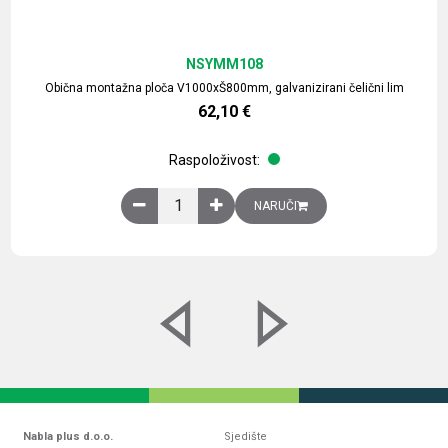
NSYMM108
Obična montažna ploča V1000xŠ800mm, galvanizirani čelični lim
62,10
€
Raspoloživost:
Obična montažna ploča V1000xŠ800mm, galvaniz
NARUČI
Nabla plus d.o.o.
Sjedište