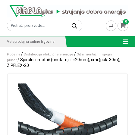
Skip to content
0
Pretraži:
Veleprodajna online trgovina
/
/
Početna
Distribucija električne energije
Sitni montažni i spojni
/ Spiralni omotač (unutarnji fi=20mm), crni (pak. 30m),
pribor
ZIPFLEX-20