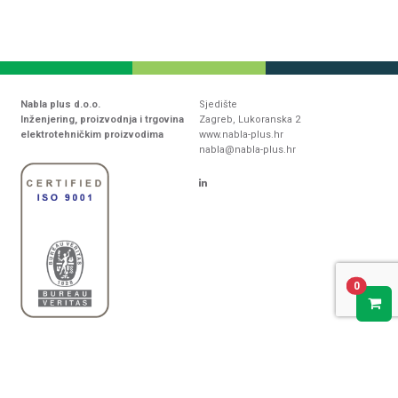
Nabla plus d.o.o.
Sjedište
Inženjering, proizvodnja i trgovina
Zagreb, Lukoranska 2
elektrotehničkim proizvodima
www.nabla-plus.hr
nabla@nabla-plus.hr
0
Kontakt
Download zona
O nama
Tehnički podaci
Dobavljači
Certifikati
Djelatnosti
Katalozi