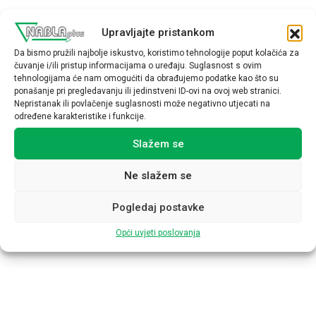
Žao nam je, nismo pronašli
Upravljajte pristankom
stranicu koju ste tražili.
Da bismo pružili najbolje iskustvo, koristimo tehnologije poput kolačića za
čuvanje i/ili pristup informacijama o uređaju. Suglasnost s ovim
tehnologijama će nam omogućiti da obrađujemo podatke kao što su
Molimo vas da se vratite se na početnu stranicu.
ponašanje pri pregledavanju ili jedinstveni ID-ovi na ovoj web stranici.
Nepristanak ili povlačenje suglasnosti može negativno utjecati na
određene karakteristike i funkcije.
POVRATAK NA POČETNU STRANICU
Slažem se
Ne slažem se
Pogledaj postavke
Opći uvjeti poslovanja