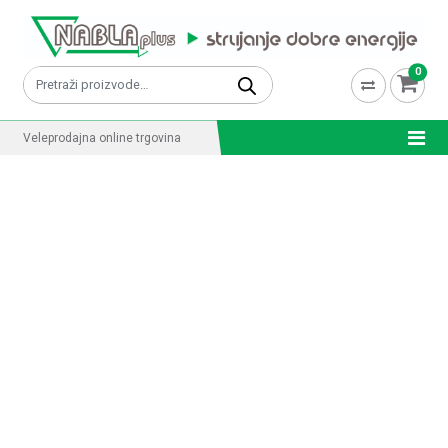
Skip to content
0
Pretraži:
Veleprodajna online trgovina