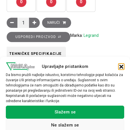
0
0
0
Slijepa ploča, metalna, 5U količina
NARUČI
Marka:
Legrand
USPOREDI PROIZVOD
TEHNIČKE SPECIFIKACIJE
Upravljajte pristankom
Da bismo pružili najbolje iskustvo, koristimo tehnologije poput kolačića za
čuvanje i/ili pristup informacijama o uređaju. Suglasnost s ovim
tehnologijama će nam omogućiti da obrađujemo podatke kao što su
ponašanje pri pregledavanju ili jedinstveni ID-ovi na ovoj web stranici.
Nepristanak ili povlačenje suglasnosti može negativno utjecati na
Povezani proizvodi
određene karakteristike i funkcije.
Slažem se
Ne slažem se