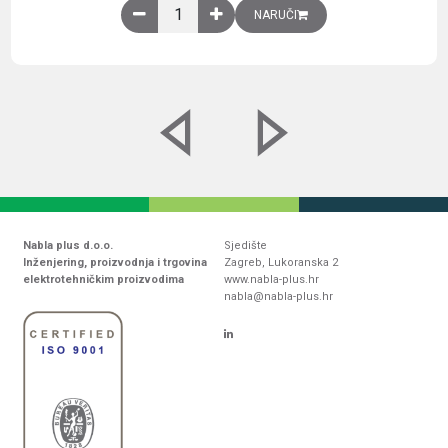
Obična montažna ploča V1000xŠ800mm, galvaniz
NARUČI
Nabla plus d.o.o.
Sjedište
Inženjering, proizvodnja i trgovina
Zagreb, Lukoranska 2
elektrotehničkim proizvodima
www.nabla-plus.hr
nabla@nabla-plus.hr