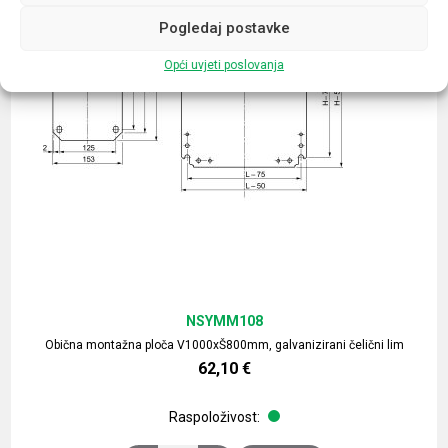
Pogledaj postavke
Opći uvjeti poslovanja
NSYMM108
Obična montažna ploča V1000xŠ800mm, galvanizirani čelični lim
62,10
€
Raspoloživost: