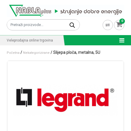
Skip to content
0
Pretraži:
Veleprodajna online trgovina
/
/ Slijepa ploča, metalna, 5U
Početna
Nekategorizirane