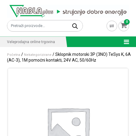
Skip to content
0
Pretraži:
Veleprodajna online trgovina
/
/ Sklopnik motorski 3P (3NO) TeSys K, 6A
Početna
Nekategorizirane
(AC-3), 1M pomoćni kontakti, 24V AC, 50/60Hz