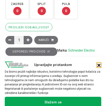
ZAGREB
SPLIT
PULA
0
0
0
PROVJERI DOBAVLJIVOST
Sklopnik motorski 3P (3NO) TeSys K, 6A (AC-3), 1M pomoćni ko
NARUČI
Marka:
Schneider Electric
USPOREDI PROIZVOD
Upravljajte pristankom
TEHNIČKE SPECIFIKACIJE
Da bismo pružili najbolje iskustvo, koristimo tehnologije poput kolačića za
čuvanje i/ili pristup informacijama o uređaju. Suglasnost s ovim
tehnologijama će nam omogućiti da obrađujemo podatke kao što su
ponašanje pri pregledavanju ili jedinstveni ID-ovi na ovoj web stranici.
Nepristanak ili povlačenje suglasnosti može negativno utjecati na
određene karakteristike i funkcije.
Povezani proizvodi
Slažem se