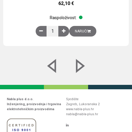
62,10
€
Raspoloživost:
Obična montažna ploča V1000xŠ800mm, galvaniz
NARUČI
Nabla plus d.o.o.
Sjedište
Inženjering, proizvodnja i trgovina
Zagreb, Lukoranska 2
elektrotehničkim proizvodima
www.nabla-plus.hr
nabla@nabla-plus.hr