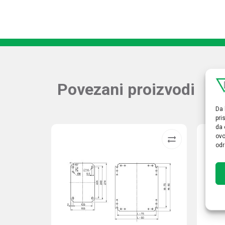
Povezani proizvodi
Da 
pri
da 
ovo
odr