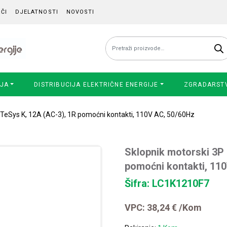
ČI
DJELATNOSTI
NOVOSTI
Pretraži:
IJA
DISTRIBUCIJA ELEKTRIČNE ENERGIJE
ZGRADARST
 TeSys K, 12A (AC-3), 1R pomoćni kontakti, 110V AC, 50/60Hz
Sklopnik motorski 3P 
pomoćni kontakti, 11
Šifra: LC1K1210F7
VPC:
38,24
€
/Kom