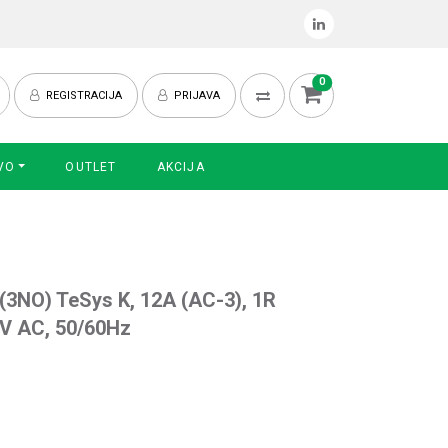
0
REGISTRACIJA
PRIJAVA
VO
OUTLET
AKCIJA
(3NO) TeSys K, 12A (AC-3), 1R
0V AC, 50/60Hz