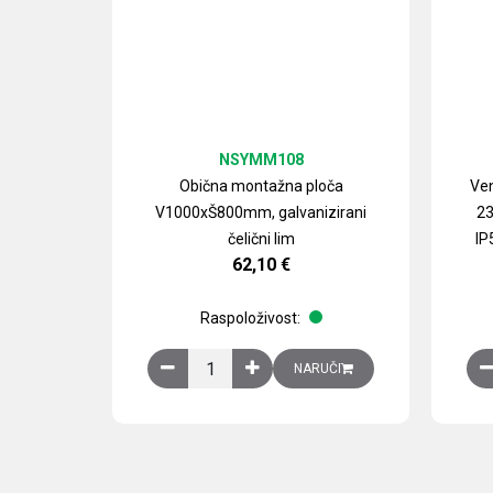
NSYMM108
Obična montažna ploča
Ven
V1000xŠ800mm, galvanizirani
23
čelični lim
IP
62,10
€
Raspoloživost:
Obična montažna ploča V1000xŠ800mm, galvan
NARUČI