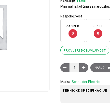
Pakiranje:
1 Kom
Minimalna količina za narudžbu
Raspoloživost
ZAGREB
SPLIT
0
0
PROVJERI DOBAVLJIVOST
Sklopnik motorski 3P (3NO
NARUČI
Marka:
Schneider Electric
TEHNIČKE SPECIFIKACIJE