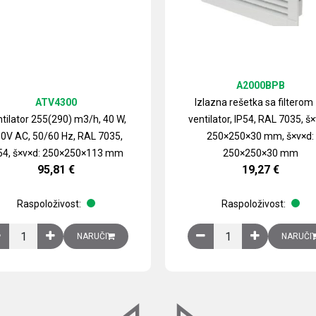
A2000BPB
ATV4300
Izlazna rešetka sa filterom
tilator 255(290) m3/h, 40 W,
ventilator, IP54, RAL 7035, š×
0V AC, 50/60 Hz, RAL 7035,
250×250×30 mm, š×v×d:
54, š×v×d: 250×250×113 mm
250×250×30 mm
95,81
€
19,27
€
Raspoloživost:
Raspoloživost:
izirani čelični lim količina
Ventilator 255(290) m3/h, 40 W, 230V AC, 50/60 Hz, RAL 7035, IP54,
Izlazna rešetka sa fil
NARUČI
NARUČI