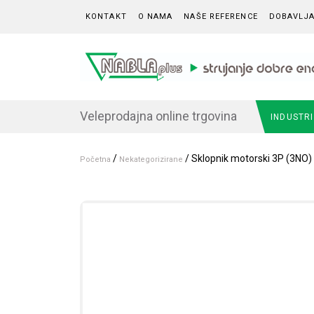
Skip to content
KONTAKT
O NAMA
NAŠE REFERENCE
DOBAVLJA
Veleprodajna online trgovina
INDUSTR
/
/ Sklopnik motorski 3P (3NO)
Početna
Nekategorizirane