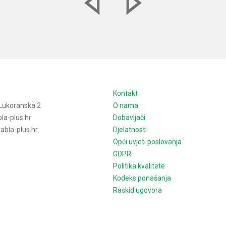
e
Kontakt
Lukoranska 2
O nama
la-plus.hr
Dobavljači
bla-plus.hr
Djelatnosti
Opći uvjeti poslovanja
GDPR
Politika kvalitete
Kodeks ponašanja
Raskid ugovora