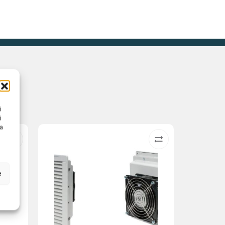
i
i
na
e