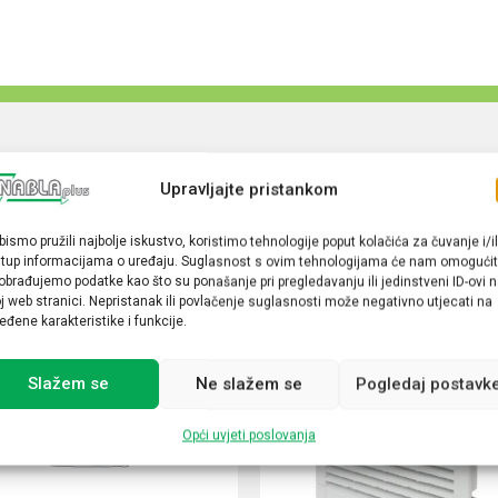
Upravljajte pristankom
bismo pružili najbolje iskustvo, koristimo tehnologije poput kolačića za čuvanje i/il
stup informacijama o uređaju. Suglasnost s ovim tehnologijama će nam omogućit
obrađujemo podatke kao što su ponašanje pri pregledavanju ili jedinstveni ID-ovi 
j web stranici. Nepristanak ili povlačenje suglasnosti može negativno utjecati na
eđene karakteristike i funkcije.
Slažem se
Ne slažem se
Pogledaj postavk
Opći uvjeti poslovanja