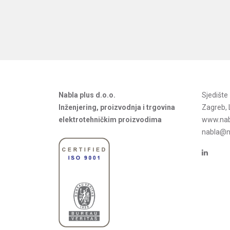
Nabla plus d.o.o.
Sjedišt
Inženjering, proizvodnja i trgovina
Zagreb, 
elektrotehničkim proizvodima
www.nab
nabla@na