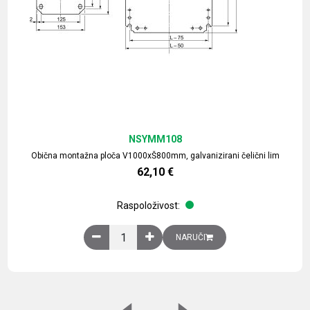
NSYMM108
Obična montažna ploča V1000xŠ800mm, galvanizirani čelični lim
62,10
€
Raspoloživost:
Obična montažna ploča V1000xŠ800mm, galvaniz
NARUČI