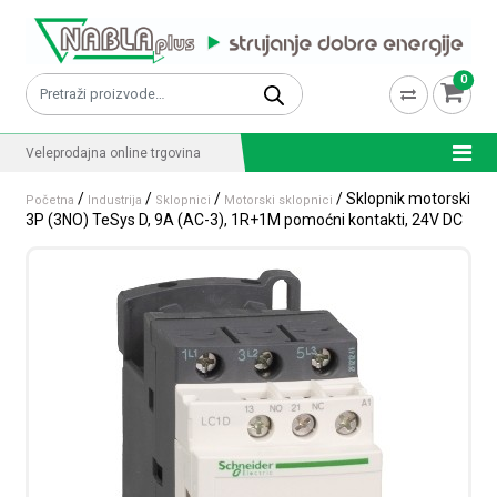
Skip to content
0
Pretraži:
Veleprodajna online trgovina
/
/
/
/ Sklopnik motorski
Početna
Industrija
Sklopnici
Motorski sklopnici
3P (3NO) TeSys D, 9A (AC-3), 1R+1M pomoćni kontakti, 24V DC