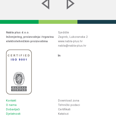
Nabla plus d.o.o.
Sjedište
Inženjering, proizvodnja i trgovina
Zagreb, Lukoranska 2
elektrotehničkim proizvodima
www.nabla-plus.hr
nabla@nabla-plus.hr
Kontakt
Download zona
O nama
Tehnički podaci
Dobavljači
Certifikati
Djelatnosti
Katalozi