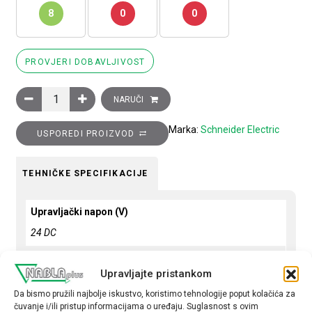
8
0
0
PROVJERI DOBAVLJIVOST
Sklopnik motorski 3P (3NO) TeSys D, 9A (AC-3), 1R+1M pomoćn
NARUČI
Marka:
Schneider Electric
USPOREDI PROIZVOD
TEHNIČKE SPECIFIKACIJE
Upravljački napon (V)
24 DC
Snaga motora (kW)
Upravljajte pristankom
4
Da bismo pružili najbolje iskustvo, koristimo tehnologije poput kolačića za
Nazivna struja (A)
čuvanje i/ili pristup informacijama o uređaju. Suglasnost s ovim