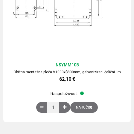
NSYMM108
Obična montažna ploča V1000xŠ800mm, galvanizirani čelični lim
62,10
€
Raspoloživost:
Obična montažna ploča V1000xŠ800mm, galvaniz
NARUČI