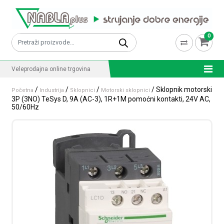
Skip to content
0
Pretraži:
Veleprodajna online trgovina
/
/
/
/ Sklopnik motorski
Početna
Industrija
Sklopnici
Motorski sklopnici
3P (3NO) TeSys D, 9A (AC-3), 1R+1M pomoćni kontakti, 24V AC,
50/60Hz