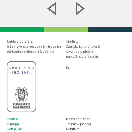
Nabla plus d.o.o.
Sjedište
Inženjering, proizvodnja i trgovina
Zagreb, Lukoranska 2
elektrotehničkim proizvodima
www.nabla-plus.hr
nabla@nabla-plus.hr
Kontakt
Download zona
O nama
Tehnički podaci
Dobavljači
Certifikati