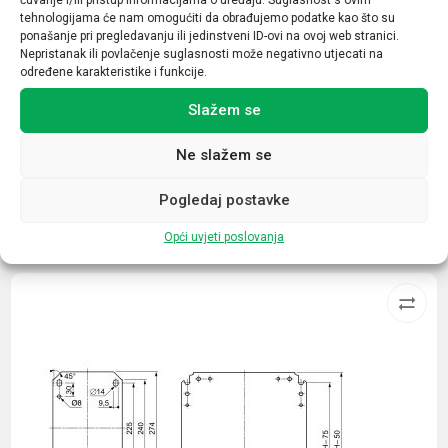
Nazivna struja (A)
tehnologijama će nam omogućiti da obrađujemo podatke kao što su
9
ponašanje pri pregledavanju ili jedinstveni ID-ovi na ovoj web stranici.
Nepristanak ili povlačenje suglasnosti može negativno utjecati na
Broj kontakata sklopnika
određene karakteristike i funkcije.
1NO+1NC
Slažem se
Ne slažem se
Pogledaj postavke
Povezani proizvodi
Opći uvjeti poslovanja