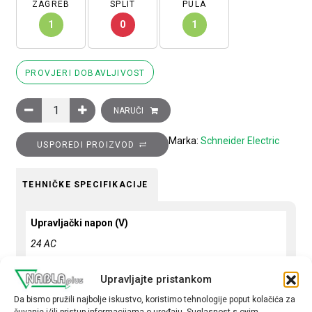
ZAGREB
SPLIT
PULA
1
0
1
PROVJERI DOBAVLJIVOST
Sklopnik motorski 3P (3NO) TeSys D, 9A (AC-3), 1R+1M pomoćn
NARUČI
Marka:
Schneider Electric
USPOREDI PROIZVOD
TEHNIČKE SPECIFIKACIJE
Upravljački napon (V)
24 AC
Snaga motora (kW)
Upravljajte pristankom
4
Da bismo pružili najbolje iskustvo, koristimo tehnologije poput kolačića za
čuvanje i/ili pristup informacijama o uređaju. Suglasnost s ovim