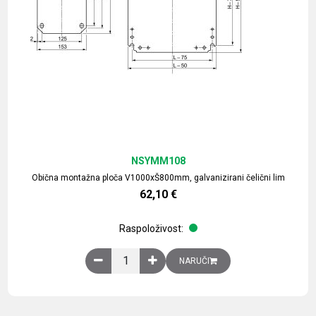
NSYMM108
Obična montažna ploča V1000xŠ800mm, galvanizirani čelični lim
62,10
€
Raspoloživost:
Obična montažna ploča V1000xŠ800mm, galvaniz
NARUČI