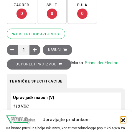
ZAGREB
SPLIT
PULA
0
0
0
PROVJERI DOBAVLJIVOST
Sklopnik motorski 3P (3NO) TeSys D, 9A (AC-3), 1R+1M pomoćn
NARUČI
Marka:
Schneider Electric
USPOREDI PROIZVOD
TEHNIČKE SPECIFIKACIJE
Upravljački napon (V)
110 VDC
Snaga motora (kW)
Upravljajte pristankom
4
Da bismo pružili najbolje iskustvo, koristimo tehnologije poput kolačića za