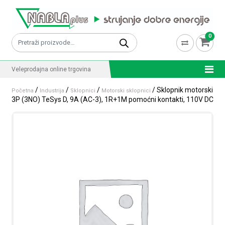
Skip to content
0
Pretraži:
Veleprodajna online trgovina
/
/
/
/ Sklopnik motorski
Početna
Industrija
Sklopnici
Motorski sklopnici
3P (3NO) TeSys D, 9A (AC-3), 1R+1M pomoćni kontakti, 110V DC