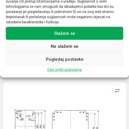
čuvanje i/ili pristup informacijama o uređaju. Suglasnost s ovim
Nazivna struja (A)
tehnologijama će nam omogućiti da obrađujemo podatke kao što su
ponašanje pri pregledavanju ili jedinstveni ID-ovi na ovoj web stranici.
9
Nepristanak ili povlačenje suglasnosti može negativno utjecati na
određene karakteristike i funkcije.
Broj kontakata sklopnika
1NO+1NC
Slažem se
Ne slažem se
Pogledaj postavke
Povezani proizvodi
Opći uvjeti poslovanja