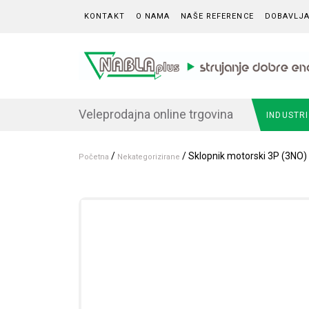
Skip to content
KONTAKT
O NAMA
NAŠE REFERENCE
DOBAVLJA
Veleprodajna online trgovina
INDUSTR
/
/ Sklopnik motorski 3P (3NO)
Početna
Nekategorizirane