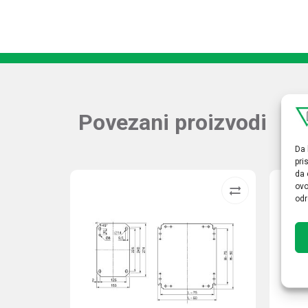
Povezani proizvodi
Da 
pri
da 
ovo
odr