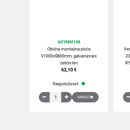
NSYMM108
Obična montažna ploča
Ven
V1000xŠ800mm, galvanizirani
23
čelični lim
IP
62,10
€
Raspoloživost:
Obična montažna ploča V1000xŠ800mm, galvan
NARUČI