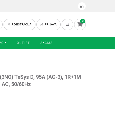
0
REGISTRACIJA
PRIJAVA
VO
OUTLET
AKCIJA
 (3NO) TeSys D, 95A (AC-3), 1R+1M
V AC, 50/60Hz