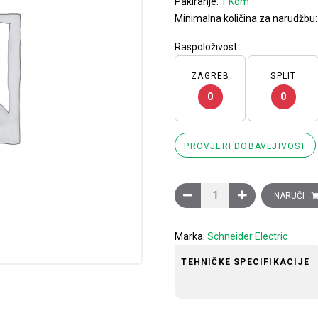
Pakiranje:
1 Kom
Minimalna količina za narudžbu
Raspoloživost
ZAGREB
SPLIT
0
0
PROVJERI DOBAVLJIVOST
Sklopnik motorski 3P (3NO
NARUČI
Marka:
Schneider Electric
TEHNIČKE SPECIFIKACIJE