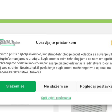
Upravljajte pristankom
bismo pružili najbolje iskustvo, koristimo tehnologije poput kolačića za čuvanje i/il
stup informacijama o uređaju. Suglasnost s ovim tehnologijama će nam omogućit
obrađujemo podatke kao što su ponašanje pri pregledavanju ili jedinstveni ID-ovi 
j web stranici. Nepristanak ili povlačenje suglasnosti može negativno utjecati na
eđene karakteristike i funkcije.
Slažem se
Ne slažem se
Pogledaj postavk
Opći uvjeti poslovanja