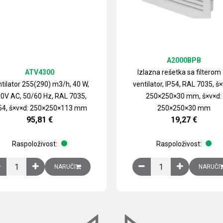
A2000BPB
ATV4300
Izlazna rešetka sa filterom
tilator 255(290) m3/h, 40 W,
ventilator, IP54, RAL 7035, š×
0V AC, 50/60 Hz, RAL 7035,
250×250×30 mm, š×v×d:
54, š×v×d: 250×250×113 mm
250×250×30 mm
95,81
€
19,27
€
Raspoloživost:
Raspoloživost:
izirani čelični lim količina
Ventilator 255(290) m3/h, 40 W, 230V AC, 50/60 Hz, RAL 7035, IP54,
Izlazna rešetka sa fil
NARUČI
NARUČI