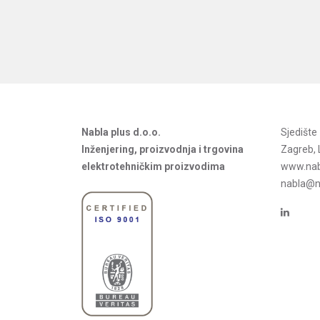
Nabla plus d.o.o.
Sjedišt
Inženjering, proizvodnja i trgovina
Zagreb, 
elektrotehničkim proizvodima
www.nab
nabla@na