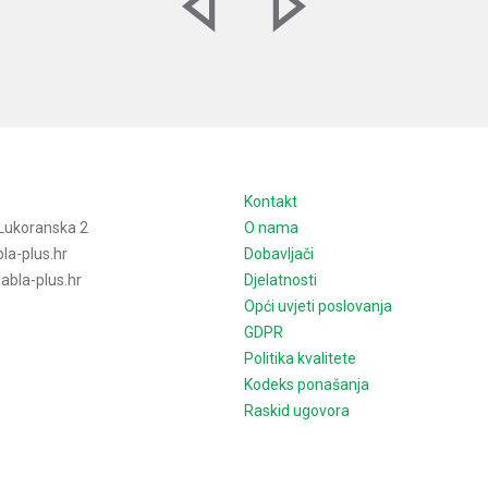
e
Kontakt
Lukoranska 2
O nama
la-plus.hr
Dobavljači
bla-plus.hr
Djelatnosti
Opći uvjeti poslovanja
GDPR
Politika kvalitete
Kodeks ponašanja
Raskid ugovora