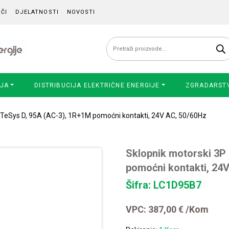
ČI
DJELATNOSTI
NOVOSTI
Pretraži:
IJA
DISTRIBUCIJA ELEKTRIČNE ENERGIJE
ZGRADARST
 TeSys D, 95A (AC-3), 1R+1M pomoćni kontakti, 24V AC, 50/60Hz
Sklopnik motorski 3P
pomoćni kontakti, 24
Šifra: LC1D95B7
VPC:
387,00
€
/Kom