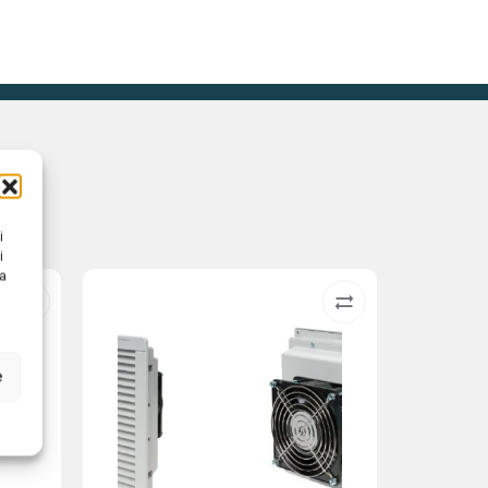
i
i
na
e