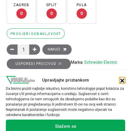
ZAGREB
SPLIT
PULA
0
0
0
PROVJERI DOBAVLJIVOST
Sklopnik motorski 3P (3NO) TeSys D, 95A (AC-3), 1R+1M pomoć
NARUČI
Marka:
Schneider Electric
USPOREDI PROIZVOD
Upravljajte pristankom
TEHNIČKE SPECIFIKACIJE
Da bismo pružili najbolje iskustvo, koristimo tehnologije poput kolačića za
čuvanje i/ili pristup informacijama o uređaju. Suglasnost s ovim
tehnologijama će nam omogućiti da obrađujemo podatke kao što su
ponašanje pri pregledavanju ili jedinstveni ID-ovi na ovoj web stranici.
Nepristanak ili povlačenje suglasnosti može negativno utjecati na
određene karakteristike i funkcije.
Povezani proizvodi
Slažem se