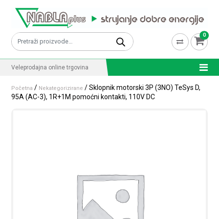
Skip to content
0
Pretraži:
Veleprodajna online trgovina
/
/ Sklopnik motorski 3P (3NO) TeSys D,
Početna
Nekategorizirane
95A (AC-3), 1R+1M pomoćni kontakti, 110V DC