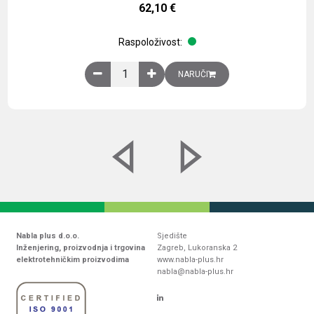
62,10
€
Raspoloživost:
Obična montažna ploča V1000xŠ800mm, galvaniz
NARUČI
Nabla plus d.o.o.
Sjedište
Inženjering, proizvodnja i trgovina
Zagreb, Lukoranska 2
elektrotehničkim proizvodima
www.nabla-plus.hr
nabla@nabla-plus.hr