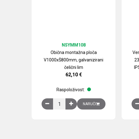
NSYMM108
Obična montažna ploča
Ven
V1000xŠ800mm, galvanizirani
23
čelični lim
IP
62,10
€
Raspoloživost:
Obična montažna ploča V1000xŠ800mm, galvan
NARUČI