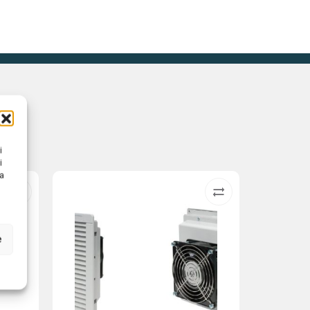
i
i
na
e