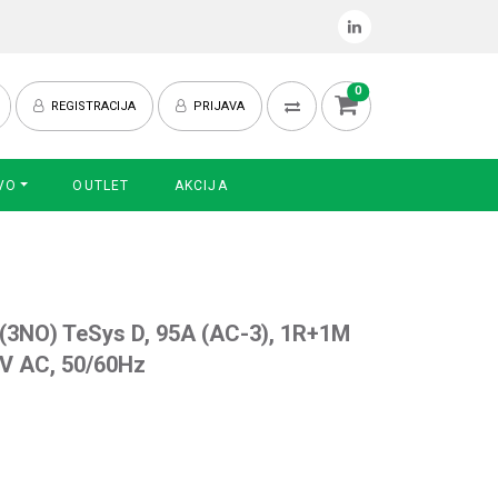
0
REGISTRACIJA
PRIJAVA
VO
OUTLET
AKCIJA
 (3NO) TeSys D, 95A (AC-3), 1R+1M
0V AC, 50/60Hz