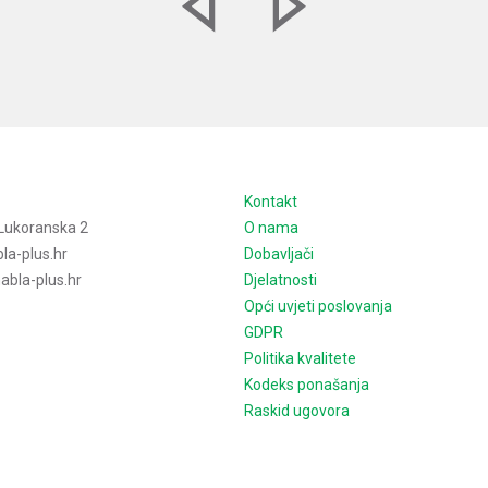
e
Kontakt
Lukoranska 2
O nama
la-plus.hr
Dobavljači
bla-plus.hr
Djelatnosti
Opći uvjeti poslovanja
GDPR
Politika kvalitete
Kodeks ponašanja
Raskid ugovora