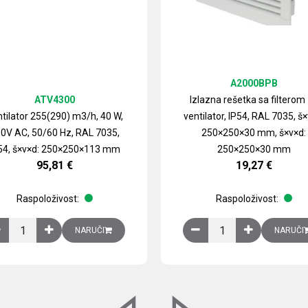
A2000BPB
ATV4300
Izlazna rešetka sa filterom
tilator 255(290) m3/h, 40 W,
ventilator, IP54, RAL 7035, š×
0V AC, 50/60 Hz, RAL 7035,
250×250×30 mm, š×v×d:
54, š×v×d: 250×250×113 mm
250×250×30 mm
95,81
€
19,27
€
Raspoloživost:
Raspoloživost:
izirani čelični lim količina
Ventilator 255(290) m3/h, 40 W, 230V AC, 50/60 Hz, RAL 7035, IP54,
Izlazna rešetka sa fil
NARUČI
NARUČI