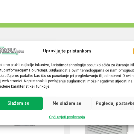
Upravljajte pristankom
bismo pružili najbolje iskustvo, koristimo tehnologije poput kolačića za čuvanje i/il
stup informacijama o uređaju. Suglasnost s ovim tehnologijama će nam omogućit
obrađujemo podatke kao što su ponašanje pri pregledavanju ili jedinstveni ID-ovi 
j web stranici. Nepristanak ili povlačenje suglasnosti može negativno utjecati na
eđene karakteristike i funkcije.
Slažem se
Ne slažem se
Pogledaj postavk
Opći uvjeti poslovanja