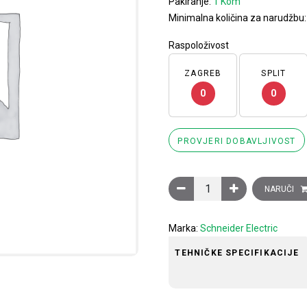
Pakiranje:
1 Kom
Minimalna količina za narudžbu
Raspoloživost
ZAGREB
SPLIT
0
0
PROVJERI DOBAVLJIVOST
Sklopnik motorski 3P (3NO
NARUČI
Marka:
Schneider Electric
TEHNIČKE SPECIFIKACIJE