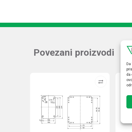
Povezani proizvodi
Da 
pri
da 
ovo
odr