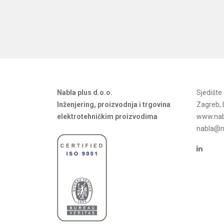
Nabla plus d.o.o.
Sjedišt
Inženjering, proizvodnja i trgovina
Zagreb, 
elektrotehničkim proizvodima
www.nab
nabla@na