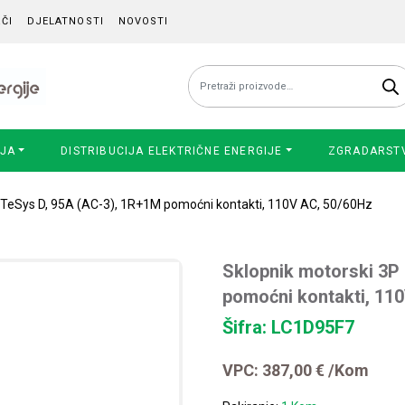
ČI
DJELATNOSTI
NOVOSTI
Pretraži:
IJA
DISTRIBUCIJA ELEKTRIČNE ENERGIJE
ZGRADARST
 TeSys D, 95A (AC-3), 1R+1M pomoćni kontakti, 110V AC, 50/60Hz
Sklopnik motorski 3P
pomoćni kontakti, 11
Šifra: LC1D95F7
VPC:
387,00
€
/Kom