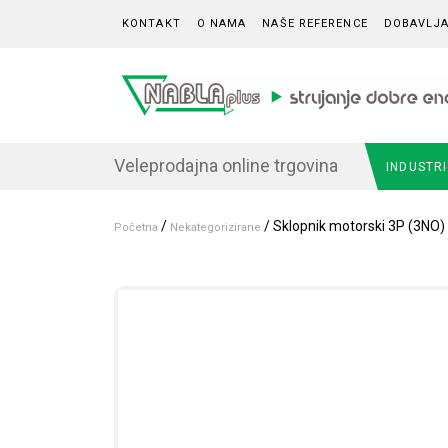
Skip to content
KONTAKT
O NAMA
NAŠE REFERENCE
DOBAVLJA
Veleprodajna online trgovina
INDUSTR
/
/ Sklopnik motorski 3P (3NO)
Početna
Nekategorizirane