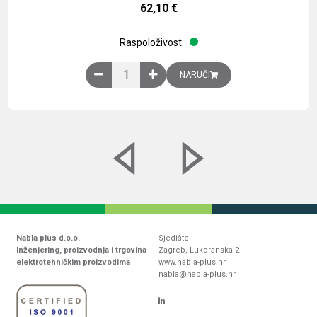
62,10
€
Raspoloživost:
Obična montažna ploča V1000xŠ800mm, galvaniz
NARUČI
Nabla plus d.o.o.
Sjedište
Inženjering, proizvodnja i trgovina
Zagreb, Lukoranska 2
elektrotehničkim proizvodima
www.nabla-plus.hr
nabla@nabla-plus.hr