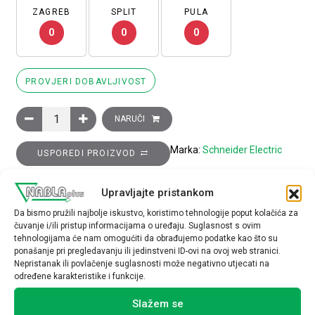
ZAGREB
SPLIT
PULA
0
0
0
PROVJERI DOBAVLJIVOST
Sklopnik motorski 3P (3NO) TeSys D, 80A (AC-3), 1R+1M pomoć
NARUČI
Marka:
Schneider Electric
USPOREDI PROIZVOD
Upravljajte pristankom
TEHNIČKE SPECIFIKACIJE
Da bismo pružili najbolje iskustvo, koristimo tehnologije poput kolačića za
čuvanje i/ili pristup informacijama o uređaju. Suglasnost s ovim
tehnologijama će nam omogućiti da obrađujemo podatke kao što su
ponašanje pri pregledavanju ili jedinstveni ID-ovi na ovoj web stranici.
Nepristanak ili povlačenje suglasnosti može negativno utjecati na
određene karakteristike i funkcije.
Povezani proizvodi
Slažem se