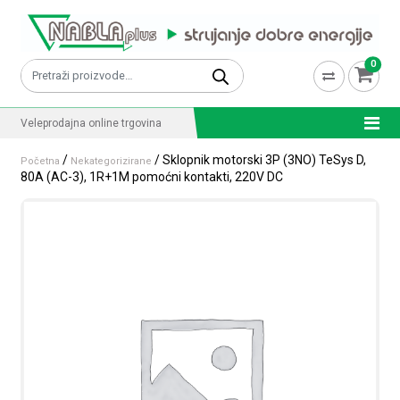
Skip to content
0
Pretraži:
Veleprodajna online trgovina
/
/ Sklopnik motorski 3P (3NO) TeSys D,
Početna
Nekategorizirane
80A (AC-3), 1R+1M pomoćni kontakti, 220V DC