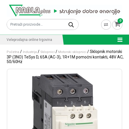
Skip to content
0
Pretraži:
Veleprodajna online trgovina
/
/
/
/ Sklopnik motorski
Početna
Industrija
Sklopnici
Motorski sklopnici
3P (3NO) TeSys D, 65A (AC-3), 1R+1M pomoćni kontakti, 48V AC,
50/60Hz