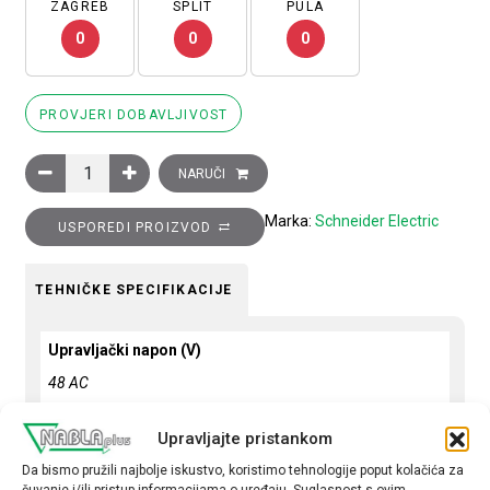
ZAGREB
SPLIT
PULA
0
0
0
PROVJERI DOBAVLJIVOST
Sklopnik motorski 3P (3NO) TeSys D, 65A (AC-3), 1R+1M pomoć
NARUČI
Marka:
Schneider Electric
USPOREDI PROIZVOD
TEHNIČKE SPECIFIKACIJE
Upravljački napon (V)
48 AC
Snaga motora (kW)
Upravljajte pristankom
30
Da bismo pružili najbolje iskustvo, koristimo tehnologije poput kolačića za
čuvanje i/ili pristup informacijama o uređaju. Suglasnost s ovim