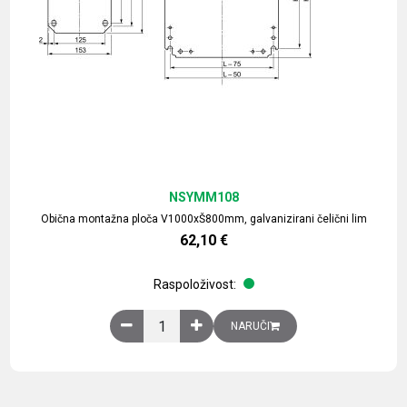
NSYMM108
Obična montažna ploča V1000xŠ800mm, galvanizirani čelični lim
62,10
€
Raspoloživost:
Obična montažna ploča V1000xŠ800mm, galvaniz
NARUČI