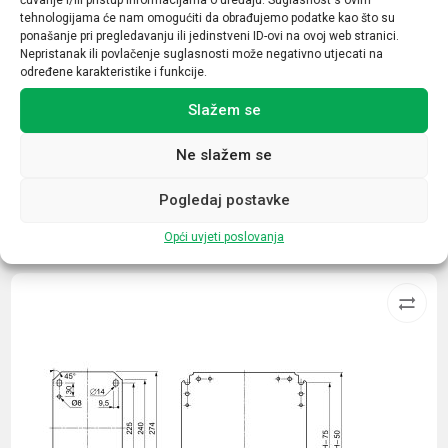
Nazivna struja (A)
tehnologijama će nam omogućiti da obrađujemo podatke kao što su
65
ponašanje pri pregledavanju ili jedinstveni ID-ovi na ovoj web stranici.
Nepristanak ili povlačenje suglasnosti može negativno utjecati na
Broj kontakata sklopnika
određene karakteristike i funkcije.
1NC
Slažem se
Ne slažem se
Pogledaj postavke
Povezani proizvodi
Opći uvjeti poslovanja