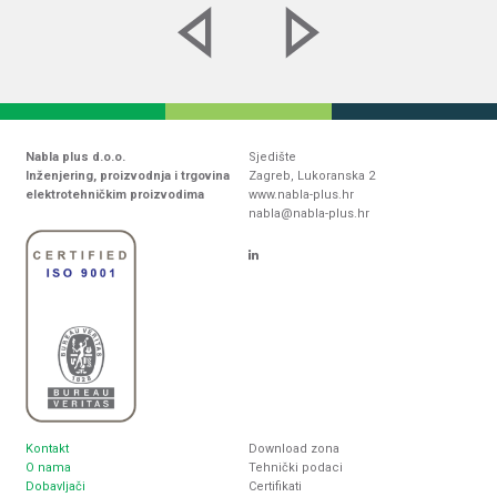
Nabla plus d.o.o.
Sjedište
Inženjering, proizvodnja i trgovina
Zagreb, Lukoranska 2
elektrotehničkim proizvodima
www.nabla-plus.hr
nabla@nabla-plus.hr
Kontakt
Download zona
O nama
Tehnički podaci
Dobavljači
Certifikati