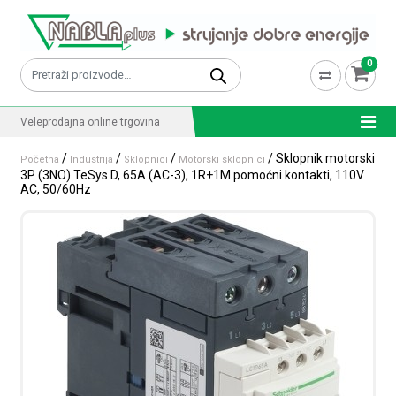
Skip to content
0
Pretraži:
Veleprodajna online trgovina
/
/
/
/ Sklopnik motorski
Početna
Industrija
Sklopnici
Motorski sklopnici
3P (3NO) TeSys D, 65A (AC-3), 1R+1M pomoćni kontakti, 110V
AC, 50/60Hz