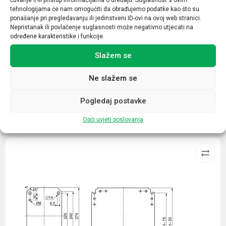
Nazivna struja (A)
tehnologijama će nam omogućiti da obrađujemo podatke kao što su
65
ponašanje pri pregledavanju ili jedinstveni ID-ovi na ovoj web stranici.
Nepristanak ili povlačenje suglasnosti može negativno utjecati na
Broj kontakata sklopnika
određene karakteristike i funkcije.
1NC
Slažem se
Ne slažem se
Pogledaj postavke
Povezani proizvodi
Opći uvjeti poslovanja