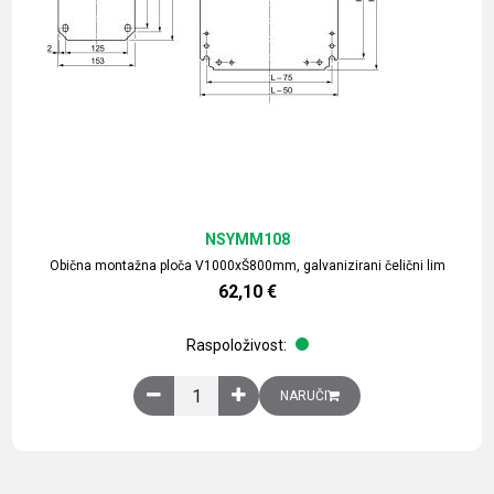
NSYMM108
Obična montažna ploča V1000xŠ800mm, galvanizirani čelični lim
62,10
€
Raspoloživost:
Obična montažna ploča V1000xŠ800mm, galvaniz
NARUČI