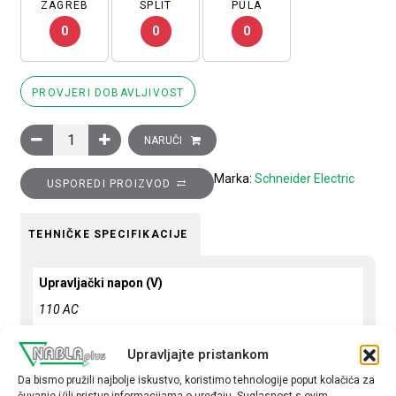
ZAGREB
SPLIT
PULA
0
0
0
PROVJERI DOBAVLJIVOST
Sklopnik motorski 3P (3NO) TeSys D, 65A (AC-3), 1R+1M pomoć
NARUČI
Marka:
Schneider Electric
USPOREDI PROIZVOD
TEHNIČKE SPECIFIKACIJE
Upravljački napon (V)
110 AC
Snaga motora (kW)
Upravljajte pristankom
30
Da bismo pružili najbolje iskustvo, koristimo tehnologije poput kolačića za
čuvanje i/ili pristup informacijama o uređaju. Suglasnost s ovim