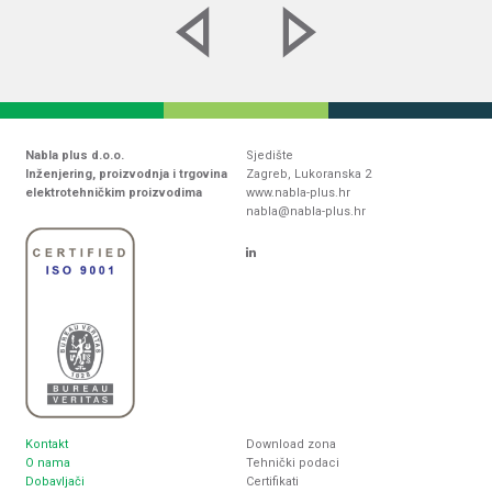
Nabla plus d.o.o.
Sjedište
Inženjering, proizvodnja i trgovina
Zagreb, Lukoranska 2
elektrotehničkim proizvodima
www.nabla-plus.hr
nabla@nabla-plus.hr
Kontakt
Download zona
O nama
Tehnički podaci
Dobavljači
Certifikati