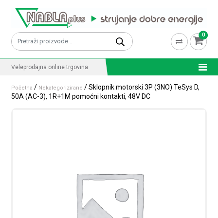
Skip to content
0
Pretraži:
Veleprodajna online trgovina
/
/ Sklopnik motorski 3P (3NO) TeSys D,
Početna
Nekategorizirane
50A (AC-3), 1R+1M pomoćni kontakti, 48V DC