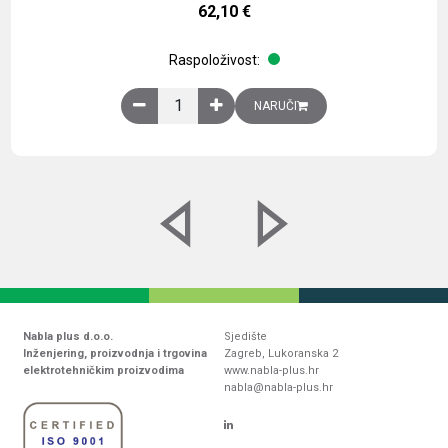
62,10
€
Raspoloživost:
Obična montažna ploča V1000xŠ800mm, galvaniz
NARUČI
Nabla plus d.o.o.
Sjedište
Inženjering, proizvodnja i trgovina
Zagreb, Lukoranska 2
elektrotehničkim proizvodima
www.nabla-plus.hr
nabla@nabla-plus.hr