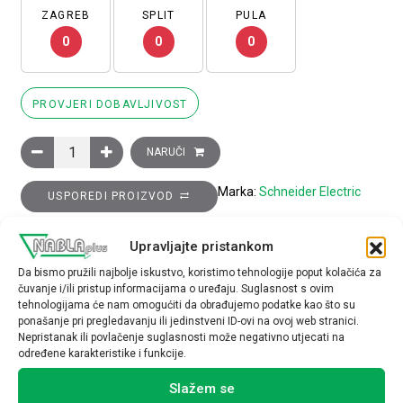
ZAGREB
SPLIT
PULA
0
0
0
PROVJERI DOBAVLJIVOST
Sklopnik motorski 3P (3NO) TeSys D, 50A (AC-3), 1R+1M pomoć
NARUČI
Marka:
Schneider Electric
USPOREDI PROIZVOD
Upravljajte pristankom
TEHNIČKE SPECIFIKACIJE
Da bismo pružili najbolje iskustvo, koristimo tehnologije poput kolačića za
čuvanje i/ili pristup informacijama o uređaju. Suglasnost s ovim
tehnologijama će nam omogućiti da obrađujemo podatke kao što su
ponašanje pri pregledavanju ili jedinstveni ID-ovi na ovoj web stranici.
Nepristanak ili povlačenje suglasnosti može negativno utjecati na
određene karakteristike i funkcije.
Povezani proizvodi
Slažem se