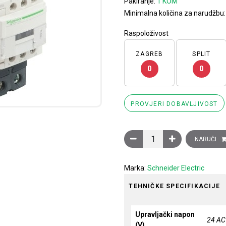
Pakiranje:
1 KOM
Minimalna količina za narudžbu
Raspoloživost
ZAGREB
SPLIT
0
0
PROVJERI DOBAVLJIVOST
Sklopnik motorski 3P (3NO
NARUČI
Marka:
Schneider Electric
TEHNIČKE SPECIFIKACIJE
Upravljački napon
24 AC
(V)