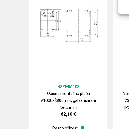
NSYMM108
Obična montažna ploča
Ven
V1000xŠ800mm, galvanizirani
23
čelični lim
IP
62,10
€
Raspoloživost: