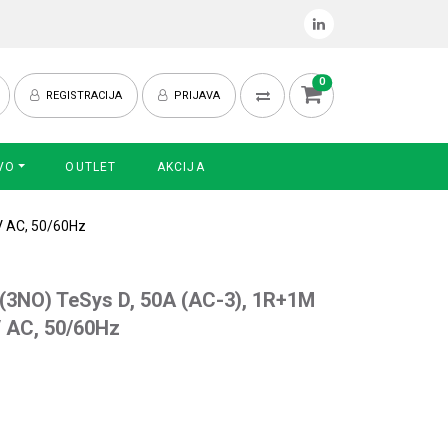
0
REGISTRACIJA
PRIJAVA
VO
OUTLET
AKCIJA
V AC, 50/60Hz
 (3NO) TeSys D, 50A (AC-3), 1R+1M
V AC, 50/60Hz