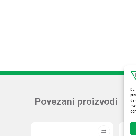
Da 
pri
Povezani proizvodi
da 
ovo
odr