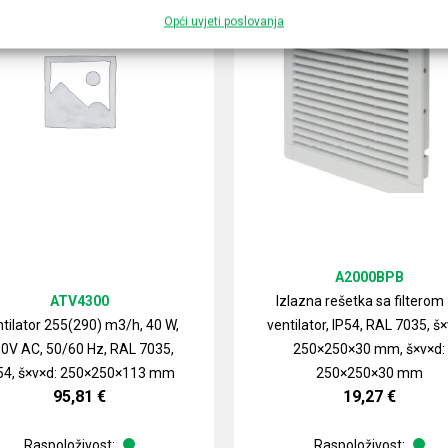
Opći uvjeti poslovanja
A2000BPB
ATV4300
Izlazna rešetka sa filterom
tilator 255(290) m3/h, 40 W,
ventilator, IP54, RAL 7035, š×
0V AC, 50/60 Hz, RAL 7035,
250×250×30 mm, š×v×d:
54, š×v×d: 250×250×113 mm
250×250×30 mm
95,81
€
19,27
€
Raspoloživost:
Raspoloživost: