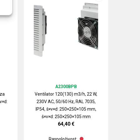
A2300BPB
 za
Ventilator 120(130) m3/h, 22 W,
v×d:
230V AC, 50/60 Hz, RAL 7035,
Izlazn
IP54, š×v×d: 250×250×105 mm,
ventilat
š×v×d: 250×250×105 mm
64,40
€
Raspoloživost: