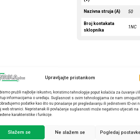
Nazivna struja (A)
50
Broj kontakata
1NC
sklopnika
Upravljajte pristankom
bismo pružili najbolje iskustvo, koristimo tehnologije poput kolačića za čuvanje i/il
stup informacijama o uređaju. Suglasnost s ovim tehnologijama će nam omogućit
obrađujemo podatke kao što su ponašanje pri pregledavanju ili jedinstveni ID-ovi 
j web stranici. Nepristanak ili povlačenje suglasnosti može negativno utjecati na
eđene karakteristike i funkcije.
Slažem se
Ne slažem se
Pogledaj postavk