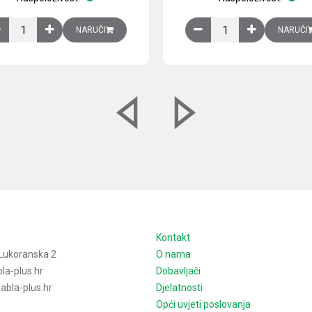
izirani čelični lim količina
Ventilator 255(290) m3/h, 40 W, 230V AC, 50/60 Hz, RAL 7035, IP54,
Izlazna rešetka sa fil
NARUČI
NARUČI
e
Kontakt
Lukoranska 2
O nama
la-plus.hr
Dobavljači
bla-plus.hr
Djelatnosti
Opći uvjeti poslovanja