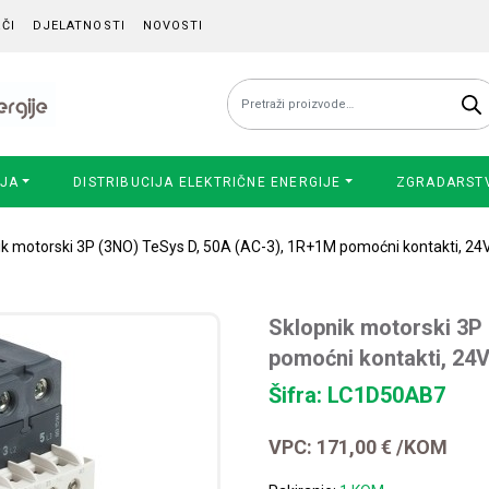
ČI
DJELATNOSTI
NOVOSTI
Pretraži:
IJA
DISTRIBUCIJA ELEKTRIČNE ENERGIJE
ZGRADARST
ik motorski 3P (3NO) TeSys D, 50A (AC-3), 1R+1M pomoćni kontakti, 24
Sklopnik motorski 3P
pomoćni kontakti, 24
Šifra: LC1D50AB7
VPC:
171,00
€
/KOM