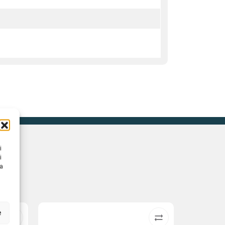
i
i
na
e