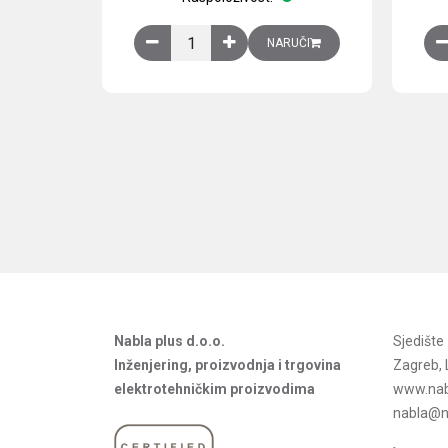
Obična montažna ploča V1000xŠ800mm, galvan
NARUČI
Nabla plus d.o.o.
Sjedišt
Inženjering, proizvodnja i trgovina
Zagreb, 
elektrotehničkim proizvodima
www.nab
nabla@na