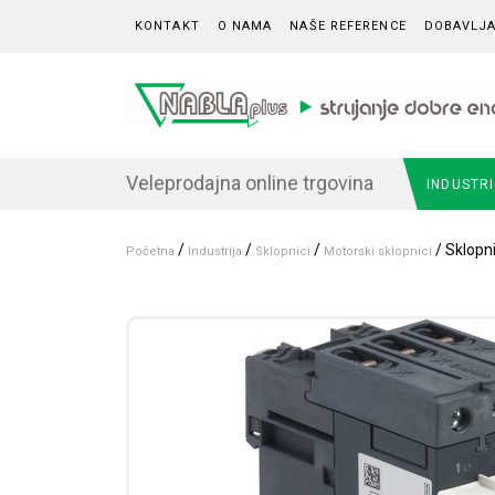
Skip to content
KONTAKT
O NAMA
NAŠE REFERENCE
DOBAVLJA
Veleprodajna online trgovina
INDUSTR
/
/
/
/ Sklopn
Početna
Industrija
Sklopnici
Motorski sklopnici