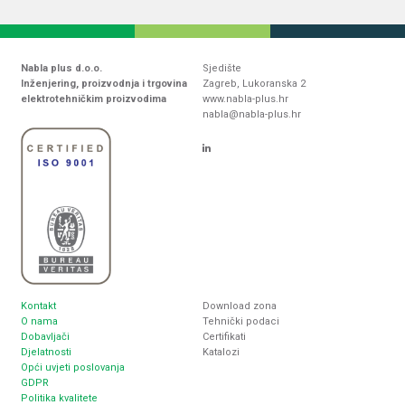
Nabla plus d.o.o.
Sjedište
Inženjering, proizvodnja i trgovina
Zagreb, Lukoranska 2
elektrotehničkim proizvodima
www.nabla-plus.hr
nabla@nabla-plus.hr
Kontakt
Download zona
O nama
Tehnički podaci
Dobavljači
Certifikati
Djelatnosti
Katalozi
Opći uvjeti poslovanja
GDPR
Politika kvalitete