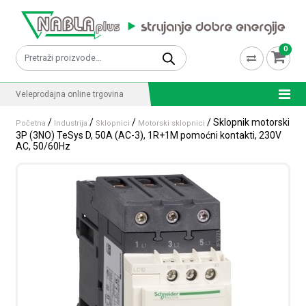
Skip to content
0
Pretraži:
Veleprodajna online trgovina
/
/
/
/ Sklopnik motorski
Početna
Industrija
Sklopnici
Motorski sklopnici
3P (3NO) TeSys D, 50A (AC-3), 1R+1M pomoćni kontakti, 230V
AC, 50/60Hz