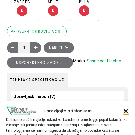
ZAGREB
SPLIT
PULA
0
0
0
PROVJERI DOBAVLJIVOST
Sklopnik motorski 3P (3NO) TeSys D, 50A (AC-3), 1R+1M pomoć
NARUČI
Marka:
Schneider Electric
USPOREDI PROIZVOD
TEHNIČKE SPECIFIKACIJE
Upravljački napon (V)
220 AC
Upravljajte pristankom
Nazivna struja (A)
Da bismo pružili najbolje iskustvo, koristimo tehnologije poput kolačića za
čuvanje i/ili pristup informacijama o uređaju. Suglasnost s ovim
50
tehnologijama će nam omogućiti da obrađujemo podatke kao što su