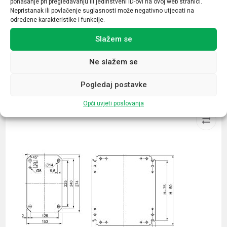
ponašanje pri pregledavanju ili jedinstveni ID-ovi na ovoj web stranici.
Broj kontakata sklopnika
Nepristanak ili povlačenje suglasnosti može negativno utjecati na
1NC
određene karakteristike i funkcije.
Slažem se
Ne slažem se
Povezani proizvodi
Pogledaj postavke
Opći uvjeti poslovanja