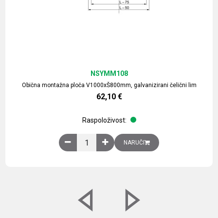
NSYMM108
Obična montažna ploča V1000xŠ800mm, galvanizirani čelični lim
62,10
€
Raspoloživost:
Obična montažna ploča V1000xŠ800mm, galvaniz
NARUČI