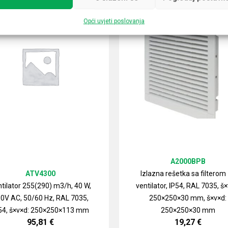
Opći uvjeti poslovanja
A2000BPB
ATV4300
Izlazna rešetka sa filterom
tilator 255(290) m3/h, 40 W,
ventilator, IP54, RAL 7035, š×
0V AC, 50/60 Hz, RAL 7035,
250×250×30 mm, š×v×d:
54, š×v×d: 250×250×113 mm
250×250×30 mm
95,81
€
19,27
€