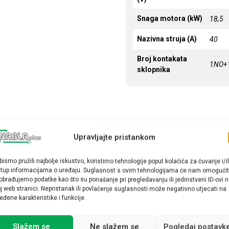
Snaga motora (kW)
18,5
Nazivna struja (A)
40
Broj kontakata
1NO+
sklopnika
Upravljajte pristankom
bismo pružili najbolje iskustvo, koristimo tehnologije poput kolačića za čuvanje i/il
stup informacijama o uređaju. Suglasnost s ovim tehnologijama će nam omogućit
obrađujemo podatke kao što su ponašanje pri pregledavanju ili jedinstveni ID-ovi 
j web stranici. Nepristanak ili povlačenje suglasnosti može negativno utjecati na
eđene karakteristike i funkcije.
Slažem se
Ne slažem se
Pogledaj postavk