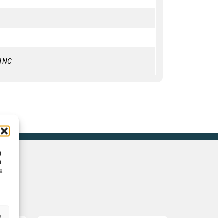
1NC
i
i
na
e