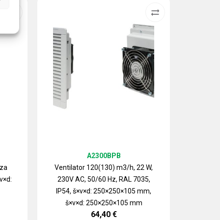
A2300BPB
 za
Ventilator 120(130) m3/h, 22 W,
v×d:
230V AC, 50/60 Hz, RAL 7035,
Izlazn
IP54, š×v×d: 250×250×105 mm,
ventilat
š×v×d: 250×250×105 mm
64,40
€