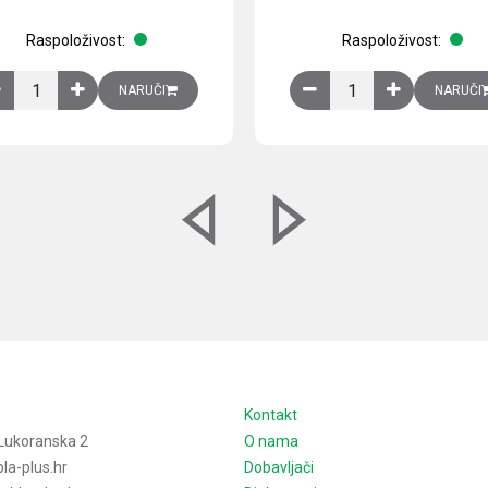
Raspoloživost:
Raspoloživost:
izirani čelični lim količina
Ventilator 255(290) m3/h, 40 W, 230V AC, 50/60 Hz, RAL 7035, IP54,
Izlazna rešetka sa fil
NARUČI
NARUČI
e
Kontakt
Lukoranska 2
O nama
la-plus.hr
Dobavljači