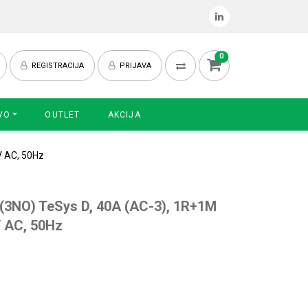
0
REGISTRACIJA
PRIJAVA
VO
OUTLET
AKCIJA
V AC, 50Hz
 (3NO) TeSys D, 40A (AC-3), 1R+1M
V AC, 50Hz