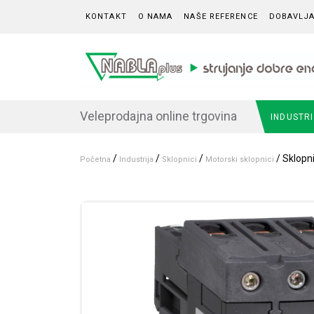
Skip to content
KONTAKT
O NAMA
NAŠE REFERENCE
DOBAVLJA
Veleprodajna online trgovina
INDUSTR
/
/
/
/ Sklopn
Početna
Industrija
Sklopnici
Motorski sklopnici