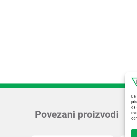
Da 
pri
da 
Povezani proizvodi
ovo
odr