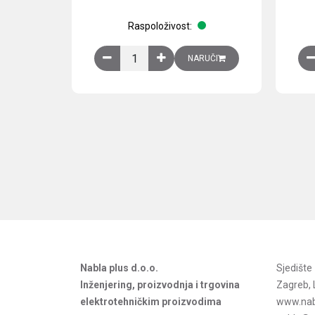
Raspoloživost:
Obična montažna ploča V1000xŠ800mm, galvan
NARUČI
Nabla plus d.o.o.
Sjedišt
Inženjering, proizvodnja i trgovina
Zagreb, 
elektrotehničkim proizvodima
www.nab