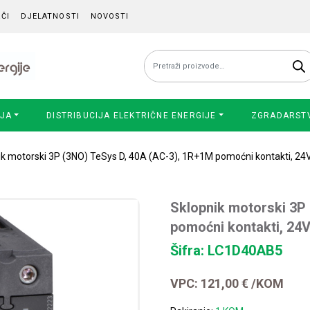
ČI
DJELATNOSTI
NOVOSTI
Pretraži:
IJA
DISTRIBUCIJA ELEKTRIČNE ENERGIJE
ZGRADARST
ik motorski 3P (3NO) TeSys D, 40A (AC-3), 1R+1M pomoćni kontakti, 24
Sklopnik motorski 3P
pomoćni kontakti, 24
Šifra: LC1D40AB5
VPC:
121,00
€
/KOM