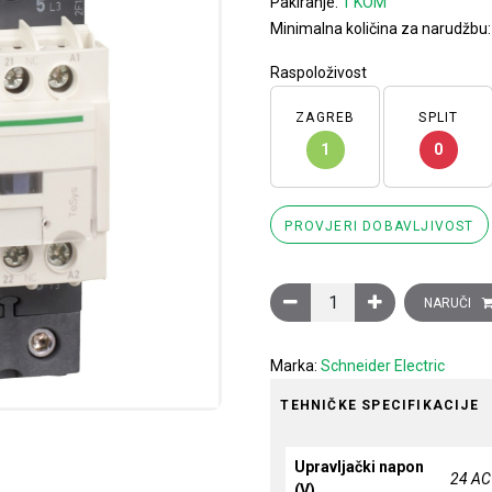
Pakiranje:
1 KOM
Minimalna količina za narudžbu
Raspoloživost
ZAGREB
SPLIT
1
0
PROVJERI DOBAVLJIVOST
Sklopnik motorski 3P (3NO
NARUČI
Marka:
Schneider Electric
TEHNIČKE SPECIFIKACIJE
Upravljački napon
24 AC
(V)