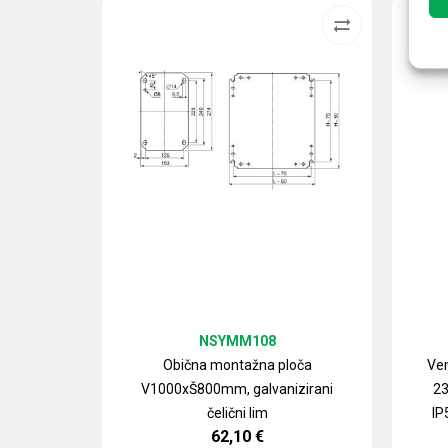
NSYMM108
Obična montažna ploča
Ven
V1000xŠ800mm, galvanizirani
23
čelični lim
IP
62,10
€