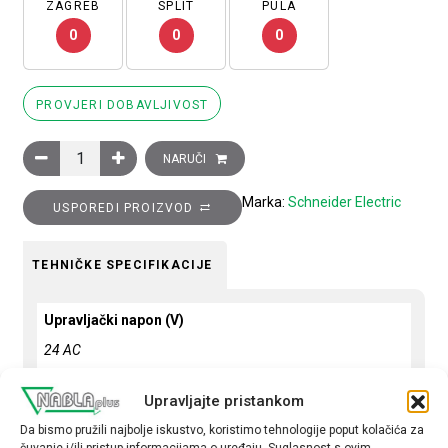
ZAGREB
SPLIT
PULA
0
0
0
PROVJERI DOBAVLJIVOST
Sklopnik motorski 3P (3NO) TeSys D, 32A (AC-3), 1R+1M pomoć
NARUČI
Marka:
Schneider Electric
USPOREDI PROIZVOD
TEHNIČKE SPECIFIKACIJE
Upravljački napon (V)
24 AC
Snaga motora (kW)
Upravljajte pristankom
15
Da bismo pružili najbolje iskustvo, koristimo tehnologije poput kolačića za
čuvanje i/ili pristup informacijama o uređaju. Suglasnost s ovim