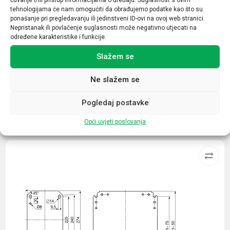
Nazivna struja (A)
tehnologijama će nam omogućiti da obrađujemo podatke kao što su
32
ponašanje pri pregledavanju ili jedinstveni ID-ovi na ovoj web stranici.
Nepristanak ili povlačenje suglasnosti može negativno utjecati na
Broj kontakata sklopnika
određene karakteristike i funkcije.
1NO+1NC
Slažem se
Ne slažem se
Pogledaj postavke
Povezani proizvodi
Opći uvjeti poslovanja