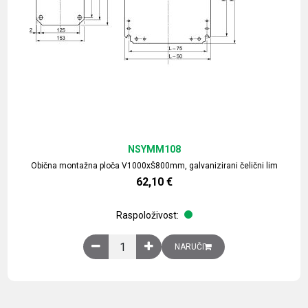
NSYMM108
Obična montažna ploča V1000xŠ800mm, galvanizirani čelični lim
62,10
€
Raspoloživost:
Obična montažna ploča V1000xŠ800mm, galvaniz
NARUČI