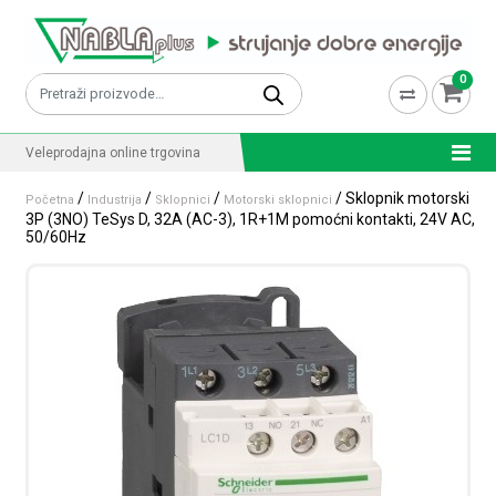
Skip to content
0
Pretraži:
Veleprodajna online trgovina
/
/
/
/ Sklopnik motorski
Početna
Industrija
Sklopnici
Motorski sklopnici
3P (3NO) TeSys D, 32A (AC-3), 1R+1M pomoćni kontakti, 24V AC,
50/60Hz