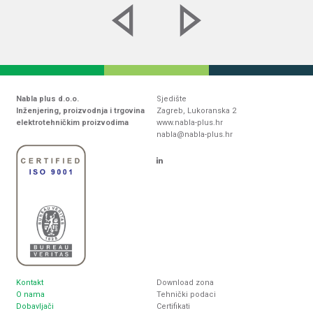
Nabla plus d.o.o.
Sjedište
Inženjering, proizvodnja i trgovina
Zagreb, Lukoranska 2
elektrotehničkim proizvodima
www.nabla-plus.hr
nabla@nabla-plus.hr
Kontakt
Download zona
O nama
Tehnički podaci
Dobavljači
Certifikati